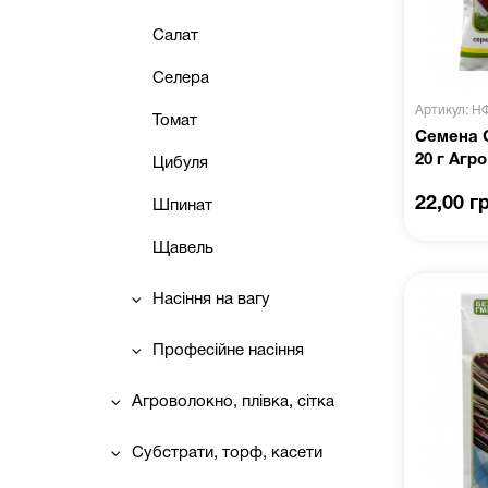
Салат
Селера
Артикул: Н
Томат
Семена 
20 г Агр
Цибуля
22,00 г
Шпинат
Щавель
Насіння на вагу
Професійне насіння
Агроволокно, плівка, сітка
Субстрати, торф, касети