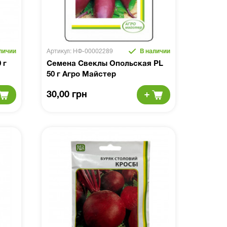
личии
Артикул: НФ-00002289
В наличии
 г
Семена Свеклы Опольская PL
50 г Агро Майстер
30,00 грн