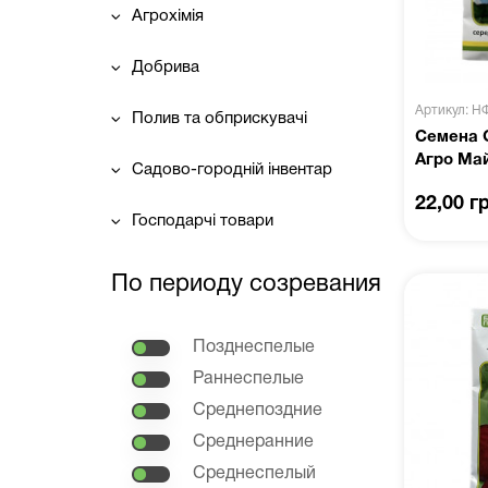
Агрохімія
Добрива
Артикул: Н
Полив та обприскувачі
Семена С
Агро Ма
Садово-городній інвентар
22,00 г
Господарчі товари
По периоду созревания
Позднеспелые
Раннеспелые
Среднепоздние
Среднеранние
Среднеспелый