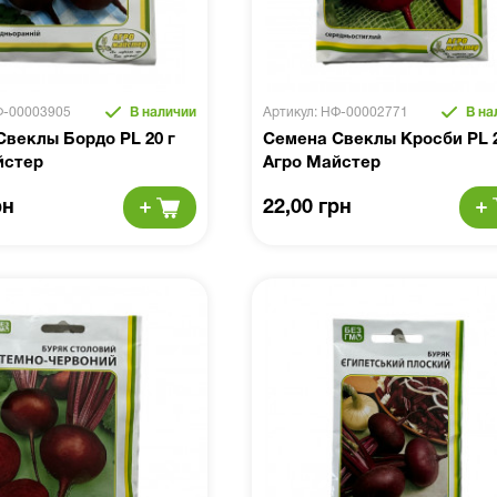
Ф-00003905
В наличии
Артикул: НФ-00002771
В на
веклы Бордо PL 20 г
Семена Свеклы Кросби PL 2
йстер
Агро Майстер
рн
22,00 грн