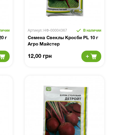
личии
Артикул: НФ-00004367
В наличии
0 г
Семена Свеклы Кросби PL 10 г
Агро Майстер
12,00 грн