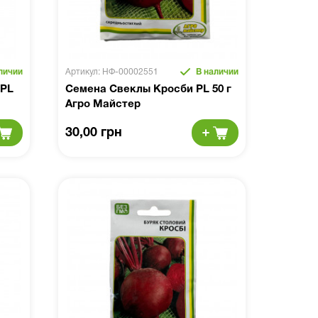
личии
Артикул: НФ-00002551
В наличии
 PL
Семена Свеклы Кросби PL 50 г
Агро Майстер
30,00 грн