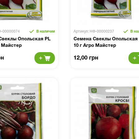
Ф-00000074
В наличии
Артикул: НФ-00000237
В на
Свеклы Опольская PL
Семена Свеклы Опольская
о Майстер
10 г Агро Майстер
рн
12,00 грн