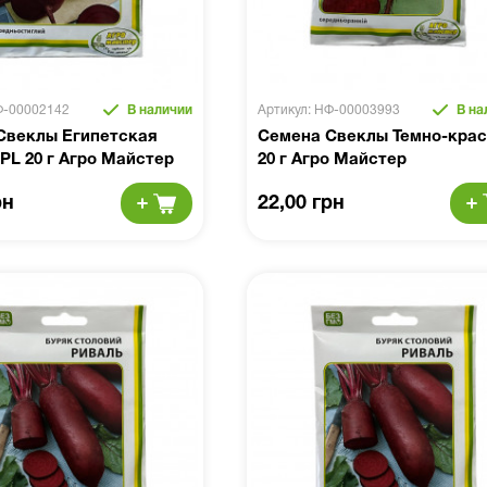
Ф-00002142
В наличии
Артикул: НФ-00003993
В на
Свеклы Египетская
Семена Свеклы Темно-кра
PL 20 г Агро Майстер
20 г Агро Майстер
рн
22,00 грн