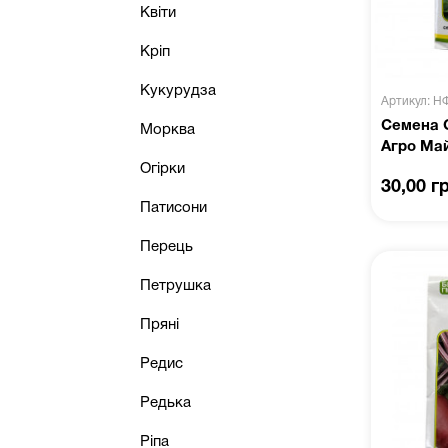
Квіти
Кріп
Кукурудза
Артикул: Н
Семена С
Морква
Агро Ма
Огірки
30,00 г
Патисони
Перець
Петрушка
Пряні
Редис
Редька
Ріпа