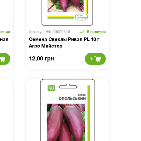
личии
Артикул: НФ-00000348
В наличии
сная
Семена Свеклы Ривал PL 10 г
Агро Майстер
12,00 грн