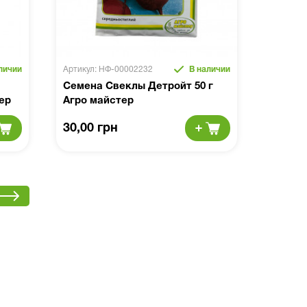
личии
Артикул: НФ-00002232
В наличии
я
Семена Свеклы Детройт 50 г
ер
Агро майстер
30,00 грн