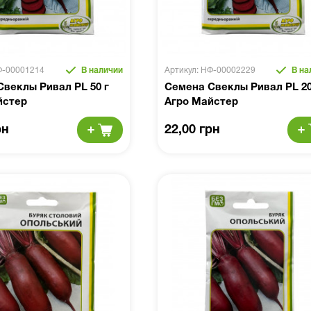
Ф-00001214
В наличии
Артикул: НФ-00002229
В на
веклы Ривал PL 50 г
Семена Свеклы Ривал PL 20
йстер
Агро Майстер
рн
22,00 грн