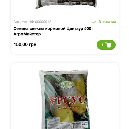
Артикул: НФ-00000912
В наличии
Семена свеклы кормовой Центаур 500 г
АгроМайстер
150,00 грн