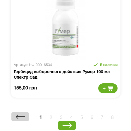
Артикул: НФ-00016534
В наличии
Гербицид выборочного действия Румер 100 мл
Спектр Сад
155,00 грн
1
2
3
4
5
6
7
8