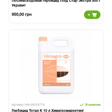
Послевсходовый гербицид Голд Стар Экстра 500 г
Укравит
950,00 грн
Артикул: НФ-00018779
В наличии
Гербицид Тотал К 10 л Химагромаркетинг