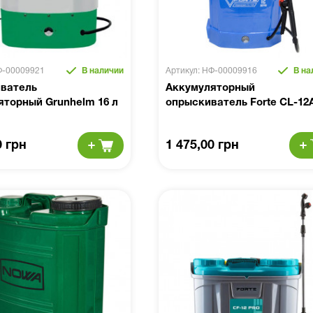
Ф-00009921
В наличии
Артикул: НФ-00009916
В на
ватель
Аккумуляторный
яторный Grunhelm 16 л
опрыскиватель Forte CL-12
M
0 грн
1 475,00 грн