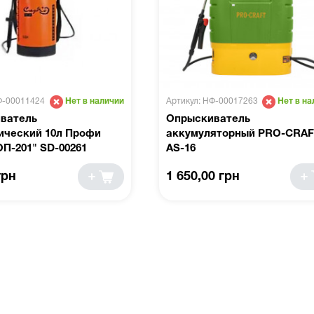
Ф-00011424
Артикул: НФ-00017263
Нет в наличии
Нет в на
ватель
Опрыскиватель
ический 10л Профи
аккумуляторный PRO-CRAF
П-201" SD-00261
AS-16
грн
1 650,00 грн