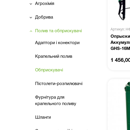
Агрохімія
Добрива
Артикул: Н
Полив та обприскувачі
Опрыски
Аккумул
Адаптори і конектори
GHS-16
Крапельний полив
1 456,0
Обприскувачі
Пістолети-розпилювачі
Фурнітура для
крапельного поливу
Шланги