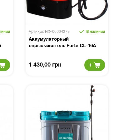
личии
Артикул: НФ-00004279
В наличии
Аккумуляторный
A
опрыскиватель Forte CL-16A
1 430,00 грн