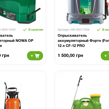
Ф-00011640
В наличии
Артикул: НФ-00017946
В на
ватель
Опрыскиватель
яторный NOWA OP
аккумуляторный Форте (For
л
12 л CF-12 PRO
0 грн
1 500,00 грн