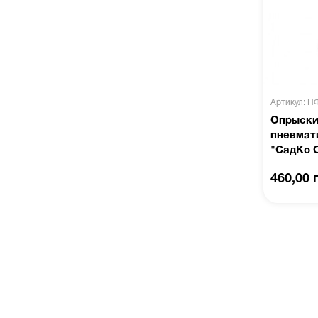
Артикул: Н
Опрыски
пневмат
"СадКо О
460,00 