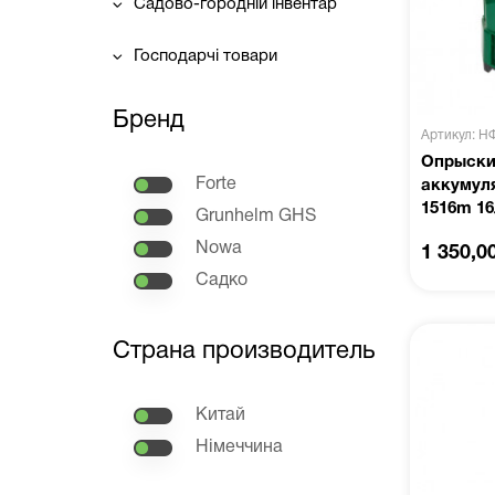
Садово-городній інвентар
Господарчі товари
Бренд
Артикул: Н
Опрыски
Forte
аккумул
1516m 16
Grunhelm GHS
Nowa
1 350,0
Садко
Страна производитель
Китай
Німеччина