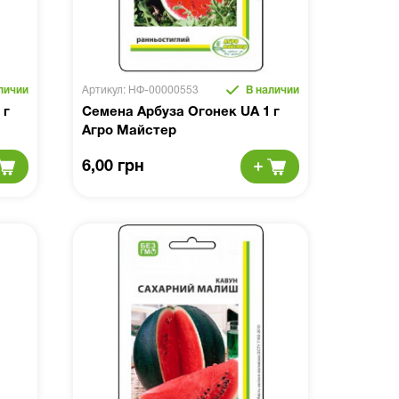
личии
Артикул: НФ-00000553
В наличии
 г
Семена Арбуза Огонек UA 1 г
Агро Майстер
6,00 грн