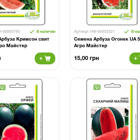
Ф-00000760
В наличии
Артикул: НФ-00003321
В на
Арбуза Кримсон свит
Семена Арбуза Огонек UA 5
гро Майстер
Агро Майстер
н
15,00 грн