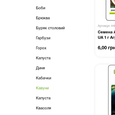
Боби
Брюква
Артикул: Н
Буряк столовий
Семена 
UA 1 г А
Гарбузи
6,00 гр
Горох
Капуста
Диня
Кабачки
Кавуни
Капуста
Квасоля