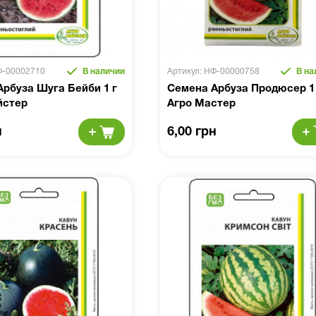
Ф-00002710
В наличии
Артикул: НФ-00000758
В на
рбуза Шуга Бейби 1 г
Семена Арбуза Продюсер 1
йстер
Агро Мастер
н
6,00 грн