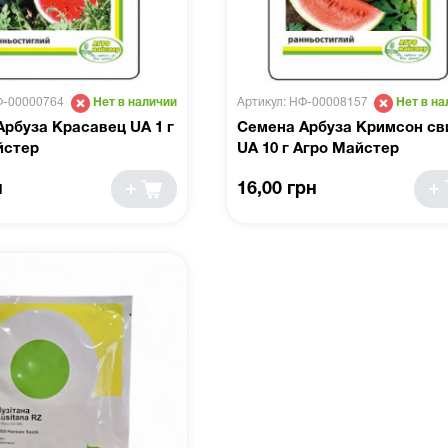
Ф-00000764
Артикул: НФ-00008157
Нет в наличии
Нет в на
рбуза Красавец UA 1 г
Семена Арбуза Кримсон св
йстер
UA 10 г Агро Майстер
н
16,00 грн