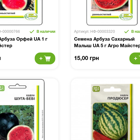
Ф-00000766
В наличии
Артикул: НФ-00003320
В на
Арбуза Орфей UA 1 г
Семена Арбуза Сахарный
йстер
Малыш UA 5 г Агро Майсте
н
15,00 грн