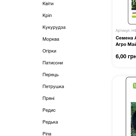
Квіти
Кріп
Кукурудза
Артикул: Н
Семена 
Морква
Агро Ма
Огірки
6,00 гр
Патисони
Перець
Петрушка
Пряні
Редис
Редька
Ріпа