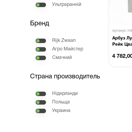
Ультраранній
Бренд
Артикул: Н
Арбуз Лу
Rijk Zwaan
Рейк Цв
Агро Майстер
4 782,0
Смачний
Страна производитель
Нідерланди
Польща
Украина