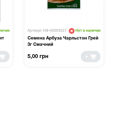
Артикул: НФ-00003527
личии
Нет в наличии
ит
Семена Арбуза Чарльстон Грей
3г Смачний
5,00 грн