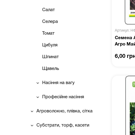
Салат
Селера
Артикул: Н
Томат
Семена А
Агро Ма
Цибуля
6,00 гр
Шпинат
Щавель
Насіння на вагу
Професійне насіння
Агроволокно, плівка, сітка
Субстрати, торф, касети