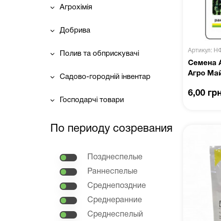
Агрохімія
Добрива
Артикул: Н
Полив та обприскувачі
Семена А
Агро Ма
Садово-городній інвентар
6,00 гр
Господарчі товари
По периоду созревания
Позднеспелые
Раннеспелые
Среднепоздние
Среднеранние
Среднеспелый