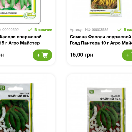
Ф-00000592
В наличии
Артикул: НФ-00003585
В на
Фасоли спаржевой
Семена Фасоли спаржевой
15 г Агро Майстер
Голд Пантера 10 г Агро Май
рн
15,00 грн