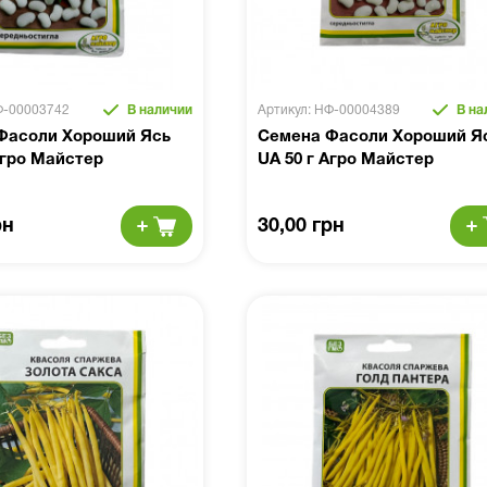
Ф-00003742
В наличии
Артикул: НФ-00004389
В на
Фасоли Хороший Ясь
Семена Фасоли Хороший Я
Агро Майстер
UA 50 г Агро Майстер
рн
30,00 грн