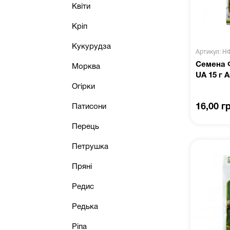
Квіти
Кріп
Кукурудза
Артикул: Н
Семена 
Морква
UA 15 г 
Огірки
16,00 г
Патисони
Перець
Петрушка
Пряні
Редис
Редька
Ріпа