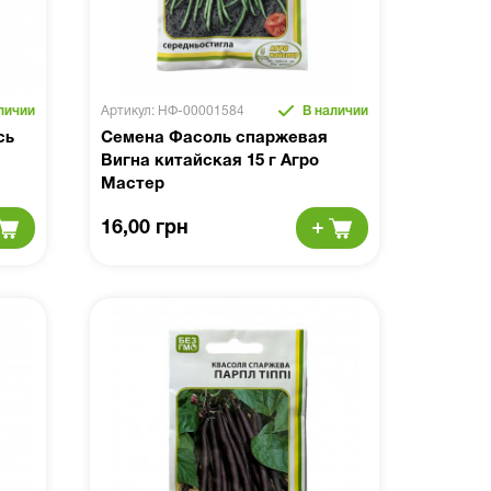
личии
Артикул: НФ-00001584
В наличии
сь
Семена Фасоль спаржевая
Вигна китайская 15 г Агро
Мастер
16,00 грн