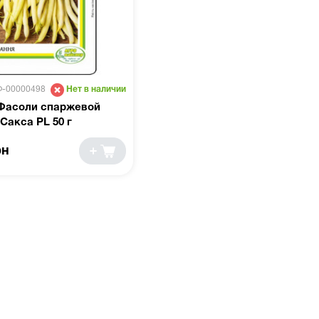
Ф-00000498
Нет в наличии
Фасоли спаржевой
Сакса PL 50 г
рн