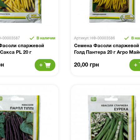
Ф-00003587
В наличии
Артикул: НФ-00003586
В на
Фасоли спаржевой
Семена Фасоли спаржевой
Сакса PL 20 г
Голд Пантера 20 г Агро Май
рн
20,00 грн