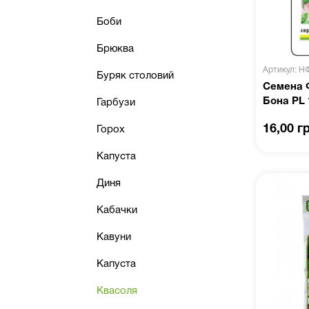
Боби
Брюква
Артикул: Н
Буряк столовий
Семена 
Бона PL 
Гарбузи
16,00 г
Горох
Капуста
Диня
Кабачки
Кавуни
Капуста
Квасоля