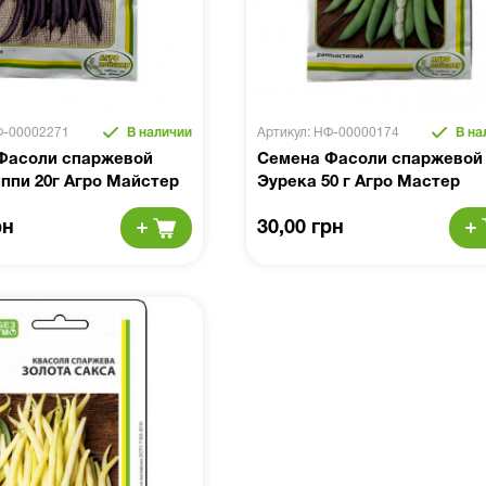
Ф-00002271
В наличии
Артикул: НФ-00000174
В на
Фасоли спаржевой
Семена Фасоли спаржевой
ппи 20г Агро Майстер
Эурека 50 г Агро Мастер
рн
30,00 грн