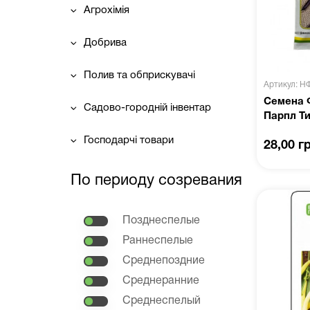
Агрохімія
Добрива
Полив та обприскувачі
Артикул: Н
Семена 
Садово-городній інвентар
Парпл Ти
Господарчі товари
28,00 г
По периоду созревания
Позднеспелые
Раннеспелые
Среднепоздние
Среднеранние
Среднеспелый