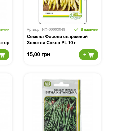
личии
Артикул: НФ-00003048
В наличии
Семена Фасоли спаржевой
стер
Золотая Сакса PL 10 г
15,00 грн