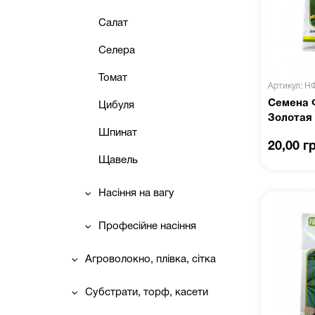
Салат
Селера
Томат
Артикул: Н
Семена 
Цибуля
Золотая 
Шпинат
20,00 г
Щавель
Насіння на вагу
Професійне насіння
Агроволокно, плівка, сітка
Субстрати, торф, касети