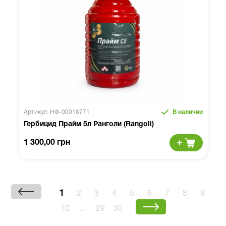
Артикул: НФ-00018771
В наличии
Гербицид Прайм 5л Ранголи (Rangoli)
1 300,00 грн
1
2
3
4
5
6
7
8
9
10
...
29
30