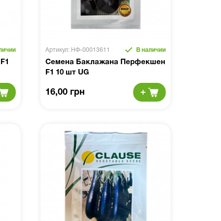
личии
Артикул: НФ-00013611
В наличии
F1
Семена Баклажана Перфекшен
F1 10 шт UG
16,00 грн