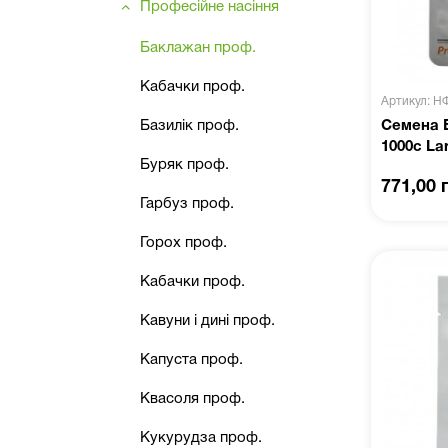
Професійне насіння
Баклажан проф.
Кабачки проф.
Артикул: Н
Базилік проф.
Семена 
1000с La
Буряк проф.
771,00 
Гарбуз проф.
Горох проф.
Кабачки проф.
Кавуни і дині проф.
Капуста проф.
Квасоля проф.
Кукурудза проф.