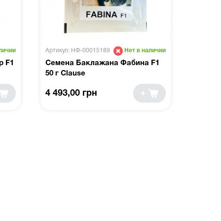
Артикул: НФ-00015189
личии
Нет в наличии
р F1
Семена Баклажана Фабина F1
50 г Clause
4 493,00 грн