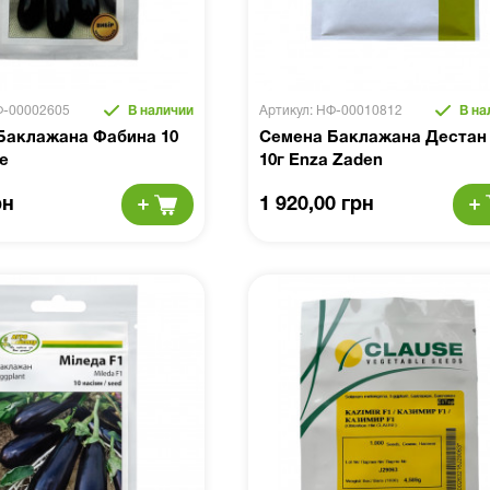
Ф-00002605
В наличии
Артикул: НФ-00010812
В на
Баклажана Фабина 10
Семена Баклажана Дестан 
e
10г Enza Zaden
рн
1 920,00 грн