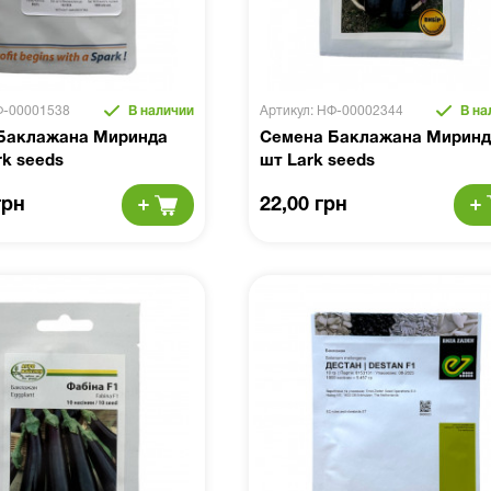
Ф-00001538
В наличии
Артикул: НФ-00002344
В на
Баклажана Миринда
Семена Баклажана Миринд
rk seeds
шт Lark seeds
грн
22,00 грн