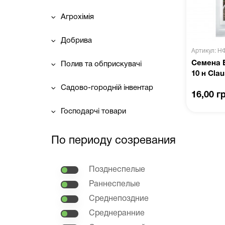
Агрохімія
Добрива
Артикул: Н
Семена 
Полив та обприскувачі
10 н Cla
Садово-городній інвентар
16,00 г
Господарчі товари
По периоду созревания
Позднеспелые
Раннеспелые
Среднепоздние
Среднеранние