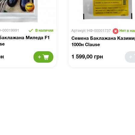
Ф-00019991
В наличии
Артикул: НФ-00001737
Нет в на
Баклажана Миледа F1
Семена Баклажана Казими
use
1000н Clause
рн
1 599,00 грн