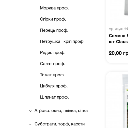
Морква проф.
Огірки проф.
Артикул: Н
Перець проф.
Семена 
Петрушка і кріп проф.
шт Claus
Редис проф.
20,00 г
Салат проф.
Томат проф.
Цибуля проф.
Шпинат проф.
Агроволокно, плівка, сітка
Субстрати, торф, касети