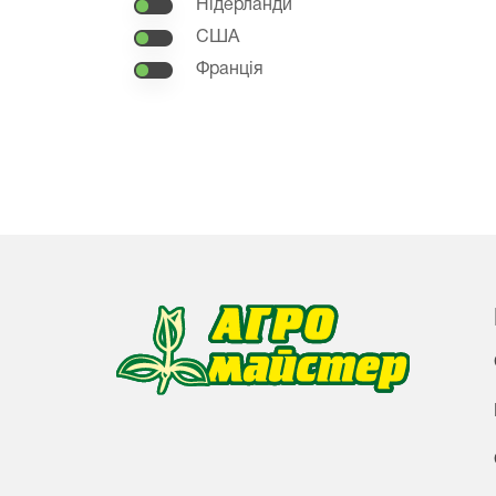
Нідерланди
США
Франція