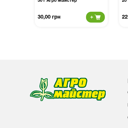
50 г Агро Майстер
20
30,00 грн
22