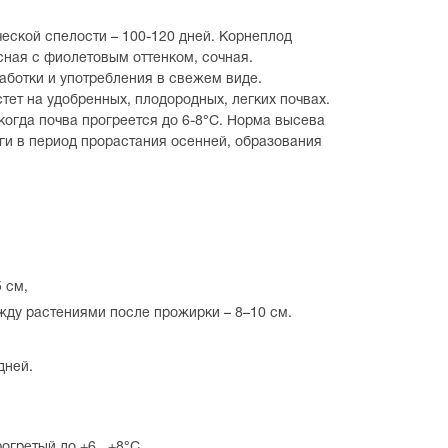
ческой спелости – 100-120 дней. Корнеплод
сная с фиолетовым оттенком, сочная.
аботки и употребления в свежем виде.
тет на удобренных, плодородных, легких почвах.
 когда почва прогреется до 6-8°С. Норма высева
и в период прорастания осенней, образования
 см,
жду растениями после прожирки – 8–10 см.
дней.
огретый до +6...+8°C.