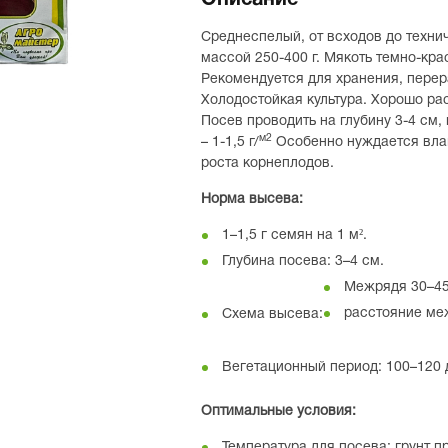
Описание
Среднеспелый, от всходов до техни
массой 250-400 г. Мякоть темно-кра
Рекомендуется для хранения, перер
Холодостойкая культура. Хорошо рас
Посев проводить на глубину 3-4 см,
м2
– 1-1,5 г/
Особенно нуждается влаг
роста корнеплодов.
Норма высева:
1–1,5 г семян на 1 м².
Глубина посева: 3–4 см.
Межрядя 30–45
расстояние ме
Схема высева:
Вегетационный период: 100–120 
Оптимальные условия:
Температура для посева: грунт пр