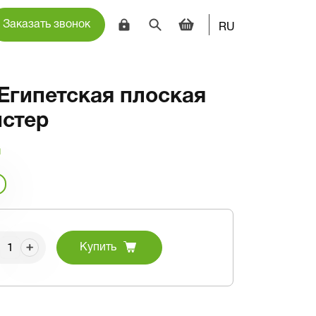
Заказать звонок
RU
Египетская плоская
йстер
и
Купить