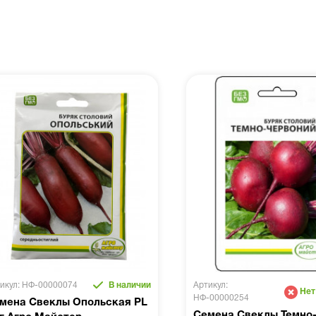
икул: НФ-00000074
В наличии
Артикул:
Нет
НФ-00000254
мена Свеклы Опольская PL
Семена Свеклы Темно