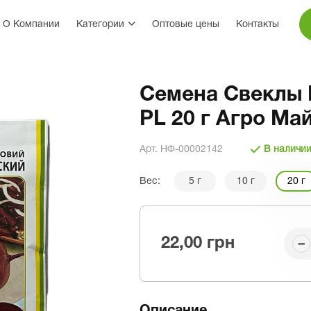
О Компании
Категории
Оптовые цены
Контакты
Семена Свеклы 
PL 20 г Агро Ма
Арт. НФ-00002142
В наличи
Вес:
5 г
10 г
20 г
22,00 грн