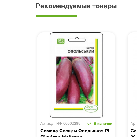
Рекомендуемые товары
Артикул: НФ-00002289
В наличии
Арт
Семена Свеклы Опольская PL
Се