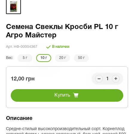
Семена Свеклы Кросби PL 10 г
Агро Майстер
Арт. НФ-00004367
В наличии
Вес:
5 г
10 г
20 г
50 г
12,00 грн
Купить
Описание
Средне-стилый высокопроизводительный сорт. Корнеплод