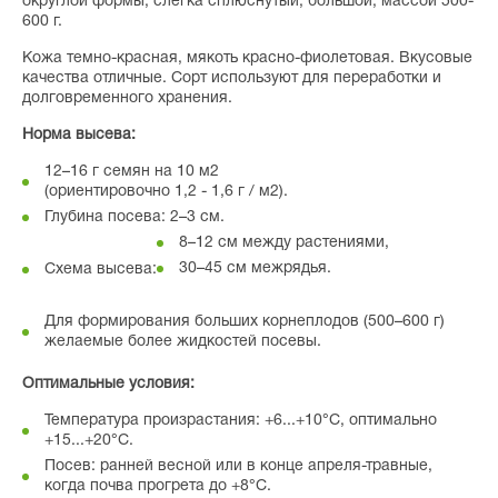
округлой формы, слегка сплюснутый, большой, массой 500-
600 г.
Кожа темно-красная, мякоть красно-фиолетовая. Вкусовые
качества отличные. Сорт используют для переработки и
долговременного хранения.
Норма высева:
12–16 г семян на 10 м2
(ориентировочно 1,2 - 1,6 г / м2).
Глубина посева: 2–3 см.
8–12 см между растениями,
30–45 см межрядья.
Схема высева:
Для формирования больших корнеплодов (500–600 г)
желаемые более жидкостей посевы.
Оптимальные условия:
Температура произрастания: +6...+10°C, оптимально
+15...+20°C.
Посев: ранней весной или в конце апреля-травные,
когда почва прогрета до +8°C.