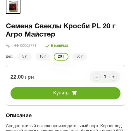
Семена Свеклы Кросби PL 20 г
Агро Майстер
Арт. НФ-00002771
В наличии
Вес:
5 г
10 г
20 г
50 г
22,00 грн
Купить
Описание
Средне-стилый высокопроизводительный сорт. Корнеплод