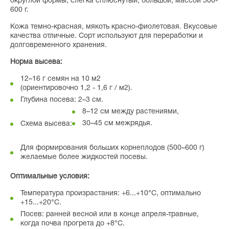
округлой формы, слегка сплюснутый, большой, массой 500-
600 г.
Кожа темно-красная, мякоть красно-фиолетовая. Вкусовые
качества отличные. Сорт используют для переработки и
долговременного хранения.
Норма высева:
12–16 г семян на 10 м2
(ориентировочно 1,2 - 1,6 г / м2).
Глубина посева: 2–3 см.
8–12 см между растениями,
30–45 см межрядья.
Схема высева:
Для формирования больших корнеплодов (500–600 г)
желаемые более жидкостей посевы.
Оптимальные условия:
Температура произрастания: +6...+10°C, оптимально
+15...+20°C.
Посев: ранней весной или в конце апреля-травные,
когда почва прогрета до +8°C.