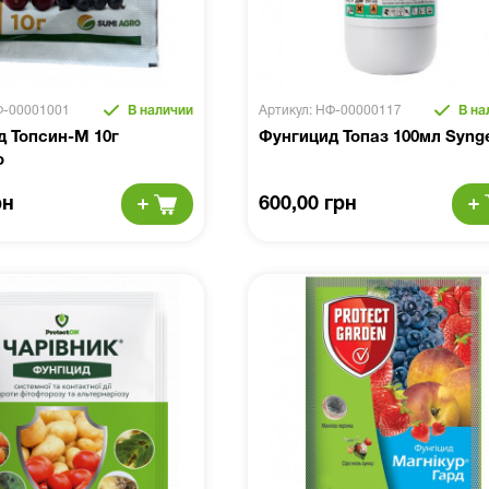
Ф-00001001
В наличии
Артикул: НФ-00000117
В на
 Топсин-М 10г
Фунгицид Топаз 100мл Syng
o
рн
600,00 грн