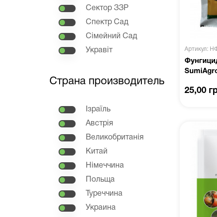
Сектор ЗЗР
Спектр Сад
Сімейний Сад
Артикул: Н
Укравіт
Фунгицид
SumiAgr
Страна производитель
25,00 г
Ізраїль
Австрія
Великобританія
Китай
Німеччина
Польща
Туреччина
Украина