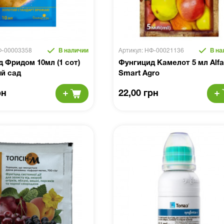
Ф-00003358
В наличии
Артикул: НФ-00021136
В на
 Фридом 10мл (1 сот)
Фунгицид Камелот 5 мл Alfa
й сад
Smart Agro
рн
22,00 грн