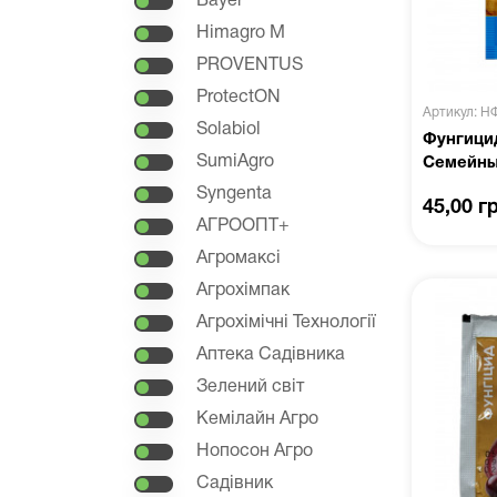
Bayer
Himagro M
PROVENTUS
ProtectON
Артикул: Н
Solabiol
Фунгицид
SumiAgro
Семейны
Syngenta
45,00 г
АГРООПТ+
Агромаксі
Агрохімпак
Агрохімічні Технології
Аптека Садівника
Зелений світ
Кемілайн Агро
Нопосон Агро
Садівник