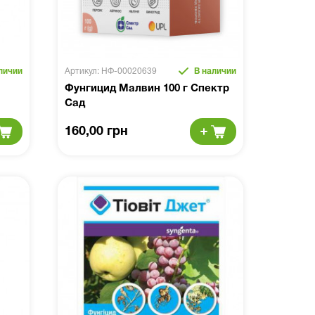
личии
Артикул: НФ-00020639
В наличии
Фунгицид Малвин 100 г Спектр
Сад
160,00 грн