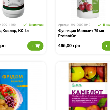
Ф-00011490
В наличии
Артикул: НФ-00021049
В на
 Кевлар, КС 1л
Фунгицид Малахит 75 мл
ProtectOn
грн
465,00 грн