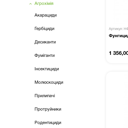
Агрохімія
Акарациди
Гербіциди
Артикул: Н
Фунгици
Десиканти
1 356,0
Фуміганти
Інсектициди
Молюскоциди
Прилипачі
Протруйники
Родентициди