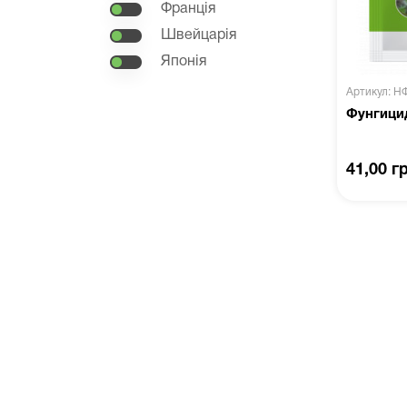
Франція
Швейцарія
Японія
Артикул: Н
Фунгици
41,00 г