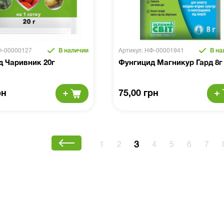
Ф-00000127
В наличии
Артикул: НФ-00001941
В на
д Чаривник 20г
Фунгицид Магникур Гард 8г
рн
75,00 грн
3
1
2
4
5
6
7