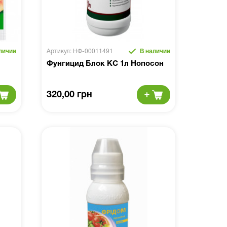
личии
Артикул: НФ-00011491
В наличии
Фунгицид Блок КС 1л Нопосон
320,00 грн