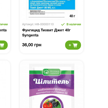
личии
Артикул: НФ-00000110
В наличии
enta
Фунгицид Тиовит Джет 40г
Syngenta
36,00 грн