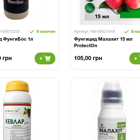
Ф-00012232
В наличии
Артикул: НФ-00021048
В на
д ФунгиБос 1л
Фунгицид Малахит 15 мл
ProtectOn
0 грн
105,00 грн