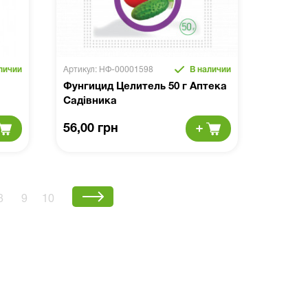
личии
Артикул: НФ-00001598
В наличии
Фунгицид Целитель 50 г Аптека
Садівника
56,00 грн
8
9
10