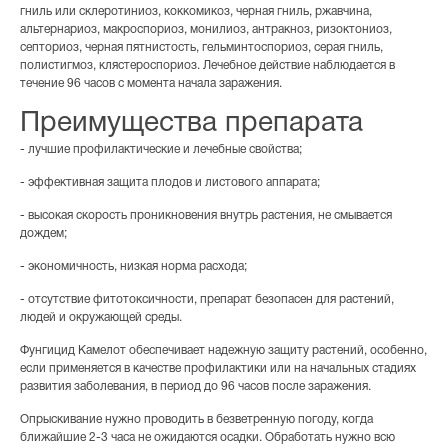
гниль или склеротиниоз, коккомикоз, черная гниль, ржавчина,
альтернариоз, макроспориоз, монилиоз, антракноз, ризоктониоз,
септориоз, черная пятнистость, гельминтоспориоз, серая гниль,
полистигмоз, клястероспориоз. Лечебное действие наблюдается в
течение 96 часов с момента начала заражения.
Преимущества препарата
- лучшие профилактические и лечебные свойства;
- эффективная защита плодов и листового аппарата;
- высокая скорость проникновения внутрь растения, не смывается
дождем;
- экономичность, низкая норма расхода;
- отсутствие фитотоксичности, препарат безопасен для растений,
людей и окружающей среды.
Фунгицид Камелот обеспечивает надежную защиту растений, особенно,
если применяется в качестве профилактики или на начальных стадиях
развития заболевания, в период до 96 часов после заражения.
Опрыскивание нужно проводить в безветренную погоду, когда
ближайшие 2-3 часа не ожидаются осадки. Обработать нужно всю