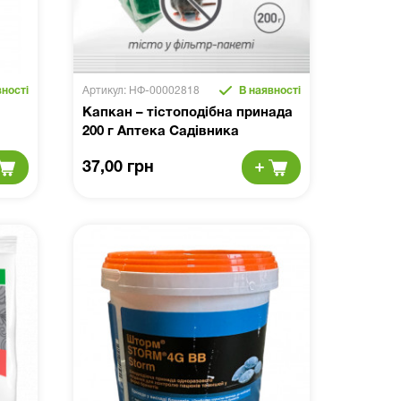
ності
Артикул: НФ-00002818
В наявності
Капкан – тістоподібна принада
200 г Аптека Садівника
37,00 грн