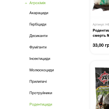
Агрохімія
Акарациди
Гербіциди
Артикул: Н
Роденти
смерть №
Десиканти
33,00 г
Фуміганти
Інсектициди
Молюскоциди
Прилипачі
Протруйники
Родентициди