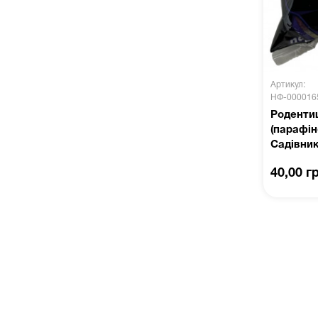
Артикул:
НФ-000016
Родентиц
(парафін
Садівни
40,00 г