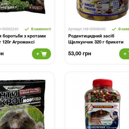
Ф-00002240
В наявності
Артикул: НФ-00008492
В наяв
я боротьби з кротами
Родентицидний засіб
 120г Агромаксі
Щелкунчик 320 г брикети
рн
53,00 грн