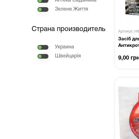
Аптека Садівника
Зелене Життя
Страна производитель
Артикул: Н
Засіб дл
Антикрот
Украина
Швейцарія
9,00 гр