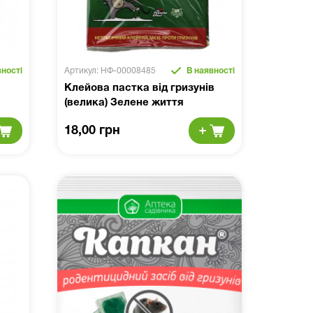
ності
Артикул: НФ-00008485
В наявності
Клейова пастка від гризунів
(велика) Зелене життя
18,00 грн