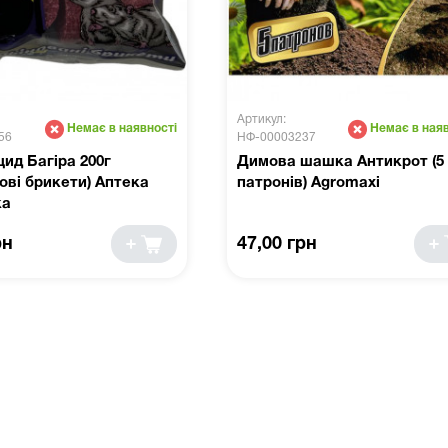
Артикул:
Немає в наявності
Немає в наяв
56
НФ-00003237
ид Багіра 200г
Димова шашка Антикрот (5
ові брикети) Аптека
патронів) Agromaxi
ка
рн
47,00 грн