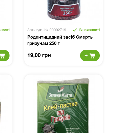
ності
Артикул: НФ-00002719
В наявності
Родентицидний засіб Смерть
гризунам 250 г
19,00 грн