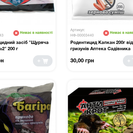
Артикул:
Немає в наявності
Немає в наяв
43
НФ-00003440
цидний засіб "Щуряча
Родентицид Капкан 200г від
2" 200 г
гризунів Аптека Садівника
рн
30,00 грн