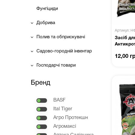
Фунгіциди
Добрива
Артикул: Н
Полив та обприскувачі
Засіб дл
Антикрот
Садово-городній інвентар
12,00 г
Господарчі товари
Бренд
BASF
Ital Tiger
Агро Протекшн
Агромаксі