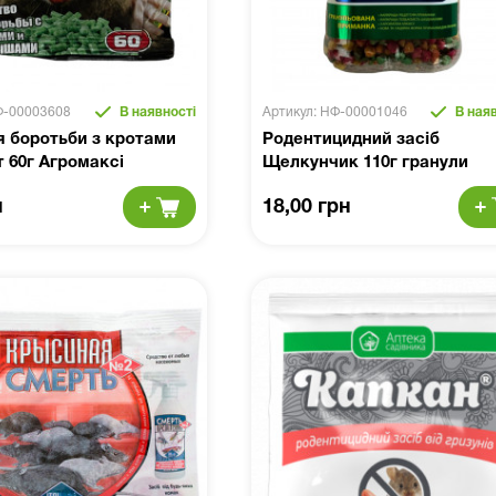
Ф-00003608
В наявності
Артикул: НФ-00001046
В наяв
я боротьби з кротами
Родентицидний засіб
 60г Агромаксі
Щелкунчик 110г гранули
н
18,00 грн