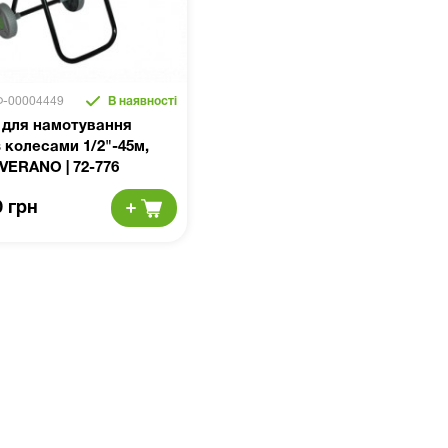
Ф-00004449
В наявності
 для намотування
 колесами 1/2"-45м,
 VERANO | 72-776
0 грн