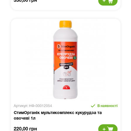
330,00 грн
Артикул: НФ-00012054
В наявності
СтимОрганік мультикомплекс кукурудза та
овочеві 1л
220,00 грн