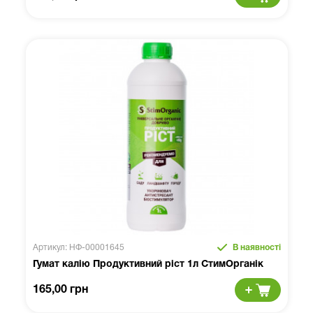
Артикул: НФ-00001645
В наявності
Гумат калію Продуктивний ріст 1л СтимОрганік
165,00 грн