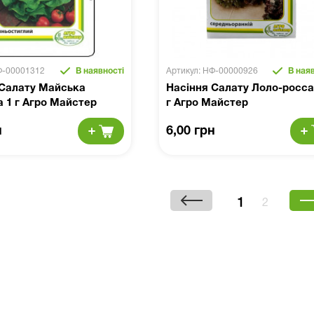
Ф-00001312
В наявності
Артикул: НФ-00000926
В наяв
 Салату Майська
Насіння Салату Лоло-росса 
 1 г Агро Майстер
г Агро Майстер
н
6,00 грн
1
2