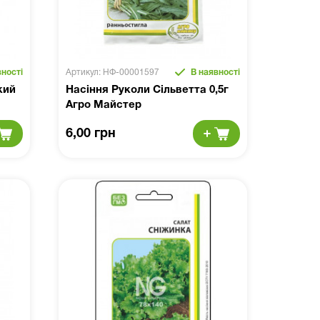
ності
Артикул: НФ-00001597
В наявності
кий
Насіння Руколи Сільветта 0,5г
Агро Майстер
6,00 грн