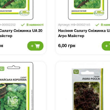
Ф-00002252
В наявності
Артикул: НФ-00002145
В наяв
Салату Сніжинка UA 20
Насіння Салату Сніжинка UA
айстер
Агро Майстер
рн
6,00 грн