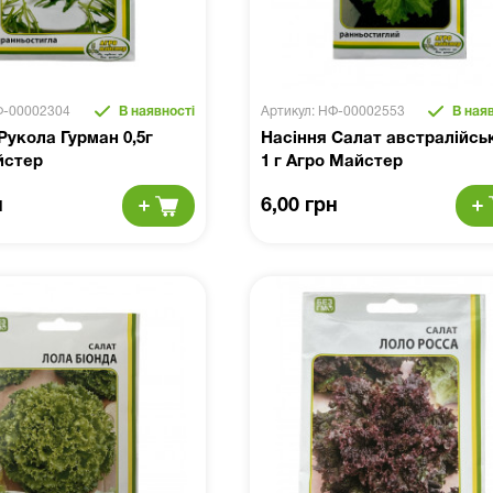
Ф-00002304
В наявності
Артикул: НФ-00002553
В наяв
Рукола Гурман 0,5г
Насіння Салат австралійсь
йстер
1 г Агро Майстер
н
6,00 грн