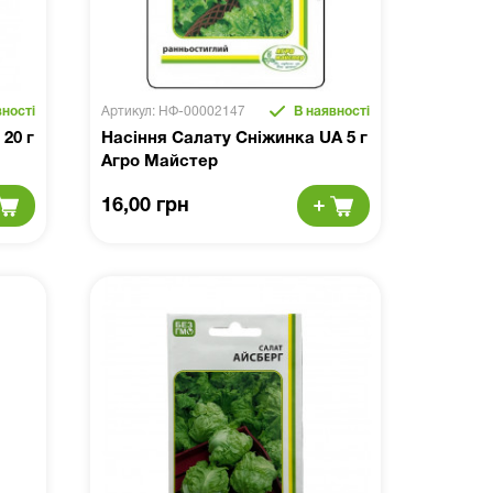
ності
Артикул: НФ-00002147
В наявності
20 г
Насіння Салату Сніжинка UA 5 г
Агро Майстер
16,00 грн