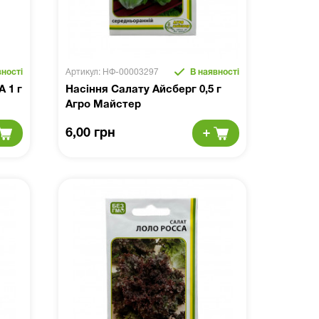
ності
Артикул: НФ-00003297
В наявності
 1 г
Насіння Салату Айсберг 0,5 г
Агро Майстер
6,00 грн