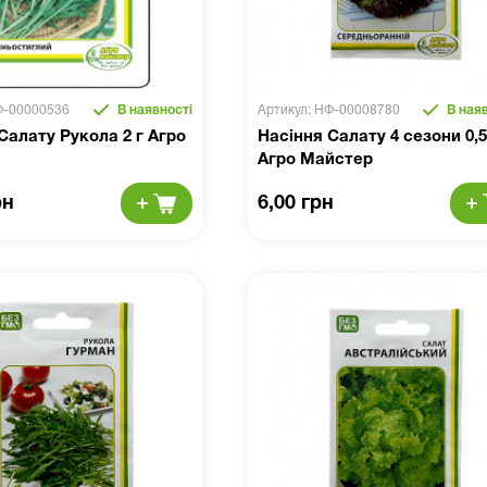
Ф-00000536
В наявності
Артикул: НФ-00008780
В наяв
Салату Рукола 2 г Агро
Насіння Салату 4 сезони 0,5
Агро Майстер
рн
6,00 грн