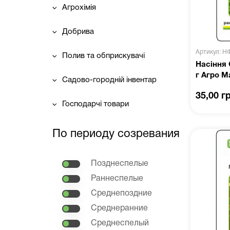
Агрохімія
Добрива
Артикул: Н
Полив та обприскувачі
Насіння 
г Агро М
Садово-городній інвентар
35,00 г
Господарчі товари
По периоду созревания
Позднеспелые
Раннеспелые
Среднепоздние
Среднеранние
Среднеспелый