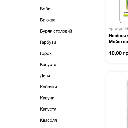
Боби
Брюква
Артикул: Н
Буряк столовий
Насіння 
Майстер
Гарбузи
10,00 г
Горох
Капуста
Диня
Кабачки
Кавуни
Капуста
Квасоля