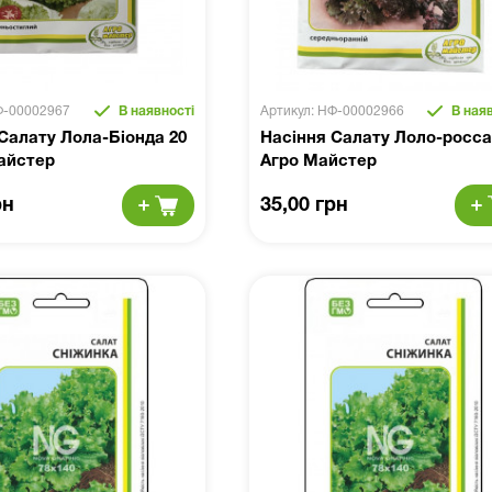
Ф-00002967
В наявності
Артикул: НФ-00002966
В наяв
Салату Лола-Біонда 20
Насіння Салату Лоло-росса 
айстер
Агро Майстер
рн
35,00 грн