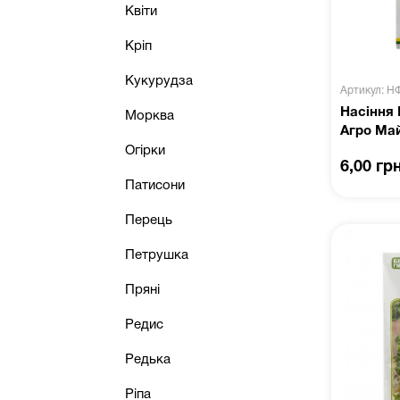
Квіти
Кріп
Кукурудза
Артикул: Н
Насіння 
Морква
Агро Ма
Огірки
6,00 гр
Патисони
Перець
Петрушка
Пряні
Редис
Редька
Ріпа