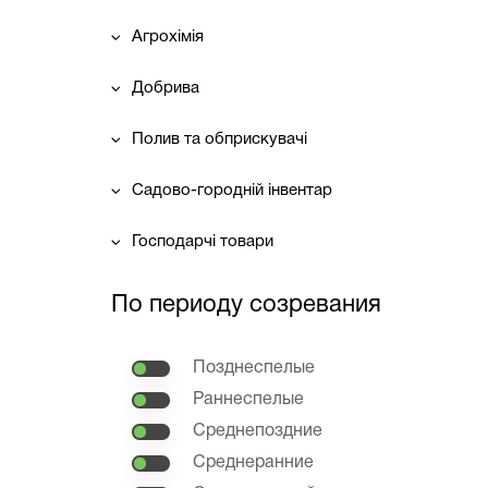
Агрохімія
Добрива
Полив та обприскувачі
Садово-городній інвентар
Господарчі товари
По периоду созревания
Позднеспелые
Раннеспелые
Среднепоздние
Среднеранние