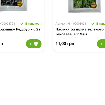
Ф-00003758
В наявності
Артикул: НФ-00003021
В наяв
Базиліку Ред рубін 0,2 г
Насіння Базиліка зеленого
Геновезе 0,5г Sais
рн
11,00 грн