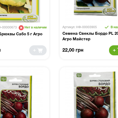
Артикул: НФ-00003905
В на
Ф-00000673
Нет в наличии
Семена Свеклы Бордо PL 20
Брюквы Сабо 5 г Агро
Агро Майстер
н
22,00 грн