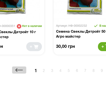
Артикул: НФ-00002232
В на
Ф-00000351
Нет в наличии
Семена Свеклы Детройт 50 
Свеклы Детройт 10 г
Агро майстер
йстер
рн
30,00 грн
1
2
3
4
5
6
7
8
9