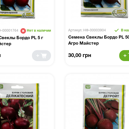
Артикул: НФ-00003904
В на
Ф-00001764
Нет в наличии
Семена Свеклы Бордо PL 50
веклы Бордо PL 5 г
Агро Майстер
йстер
н
30,00 грн