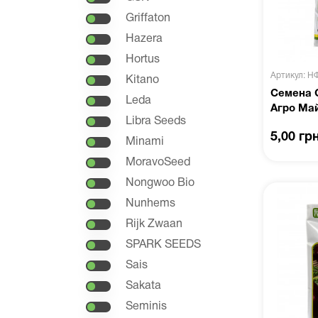
Griffaton
Hazera
Hortus
Артикул: Н
Kitano
Семена С
Leda
Агро Ма
Libra Seeds
5,00 гр
Minami
MoravoSeed
Nongwoo Bio
Nunhems
Rijk Zwaan
SPARK SEEDS
Sais
Sakata
Seminis