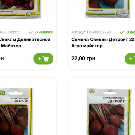
Ф-00002227
В наличии
Артикул: НФ-00002293
В на
Свеклы Деликатесной
Семена Свеклы Детройт 20 
о Майстер
Агро майстер
рн
22,00 грн