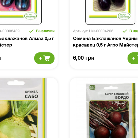
Ф-00008439
В наличии
Артикул: НФ-00004206
В на
аклажанов Алмаз 0,5 г
Семена Баклажанов Черны
йстер
красавец 0,5 г Агро Майсте
н
6,00 грн