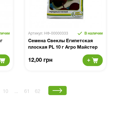
личии
Артикул: НФ-00000333
В наличии
г
Семена Свеклы Египетская
плоская PL 10 г Агро Майстер
12,00 грн
10
...
61
62