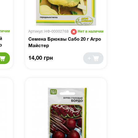
личии
Артикул: НФ-00002768
Нет в наличии
й
Семена Брюквы Сабо 20 г Агро
р
Майстер
14,00 грн