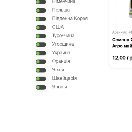
Німеччина
Польща
Південна Корея
США
Артикул: Н
Туреччина
Семена 
Угорщина
Агро ма
Украина
12,00 г
Франція
Чехія
Швейцарія
Японія