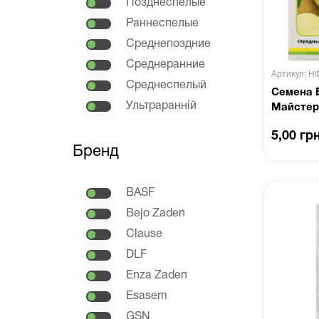
Позднеспелые
Раннеспелые
Среднепоздние
Среднеранние
Артикул: Н
Среднеспелый
Семена 
Ультраранній
Майстер
5,00 гр
Бренд
BASF
Bejo Zaden
Clause
DLF
Enza Zaden
Esasem
GSN