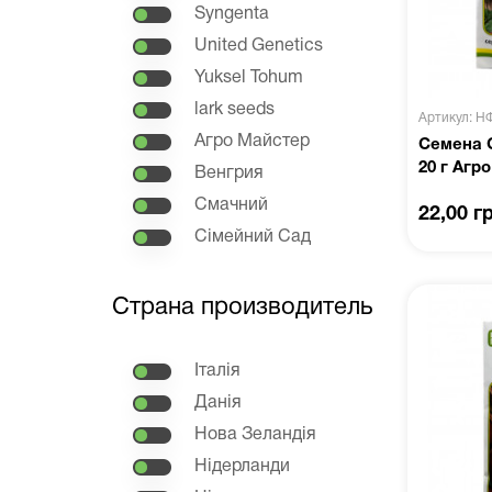
Syngenta
United Genetics
Yuksel Tohum
lark seeds
Артикул: Н
Агро Майстер
Семена 
20 г Агр
Венгрия
Смачний
22,00 г
Сімейний Сад
Страна производитель
Італія
Данія
Нова Зеландія
Нідерланди