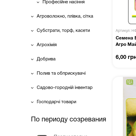
Професійне насіння
Агроволокно, плівка, сітка
Субстрати, торф, касети
Артикул: Н
Семена Б
Агро Ма
Агрохімія
6,00 гр
Добрива
Полив та обприскувачі
Садово-городній інвентар
Господарчі товари
По периоду созревания