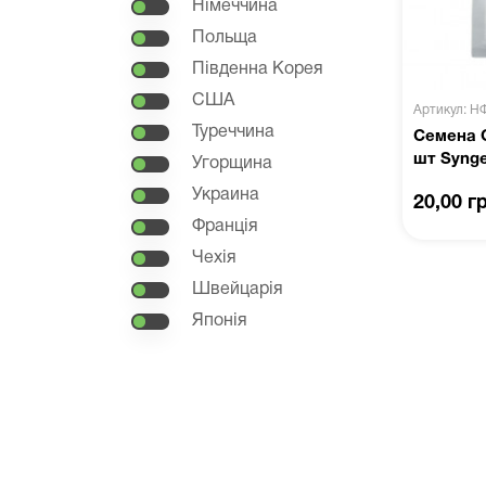
Німеччина
Польща
Південна Корея
США
Артикул: Н
Туреччина
Семена О
шт Syng
Угорщина
Украина
20,00 г
Франція
Чехія
Швейцарія
Японія