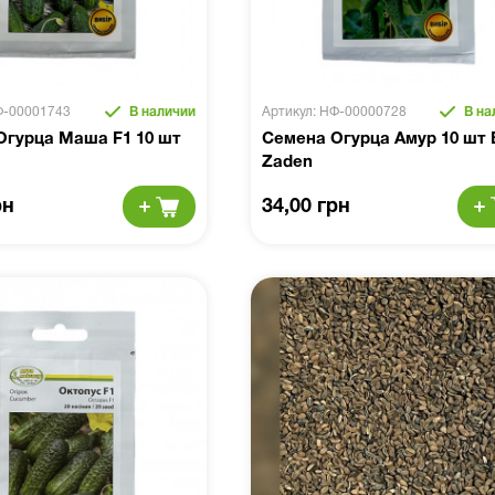
Ф-00001743
В наличии
Артикул: НФ-00000728
В на
Огурца Маша F1 10 шт
Семена Огурца Амур 10 шт 
Zaden
рн
34,00 грн