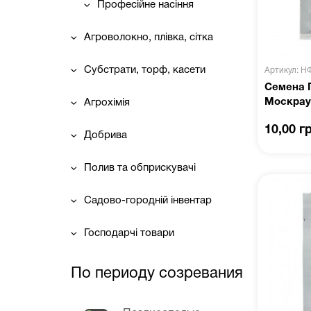
Професійне насіння
Агроволокно, плівка, сітка
Субстрати, торф, касети
Артикул: Н
Семена 
Москрауз
Агрохімія
10,00 г
Добрива
Полив та обприскувачі
Садово-городній інвентар
Господарчі товари
По периоду созревания