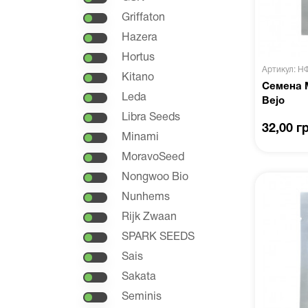
Griffaton
Hazera
Hortus
Артикул: Н
Kitano
Семена М
Leda
Bejo
Libra Seeds
32,00 г
Minami
MoravoSeed
Nongwoo Bio
Nunhems
Rijk Zwaan
SPARK SEEDS
Sais
Sakata
Seminis