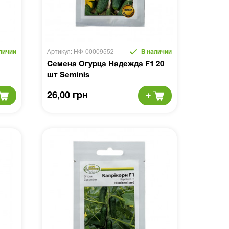
личии
Артикул: НФ-00009552
В наличии
Семена Огурца Надежда F1 20
шт Seminis
26,00 грн