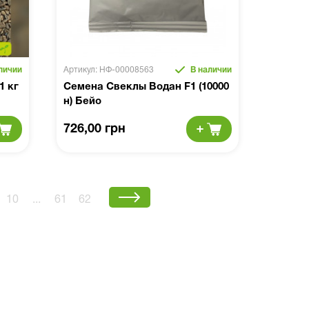
личии
Артикул: НФ-00008563
В наличии
1 кг
Семена Свеклы Водан F1 (10000
н) Бейо
726,00 грн
10
...
61
62