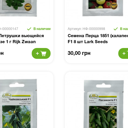
Ф-00000147
В наличии
Артикул: НФ-00000998
В на
Петрушки вьющейся
Семена Перца 1851 (халапе
е 1 г Rijk Zwaan
F1 8 шт Lark Seeds
рн
30,00 грн