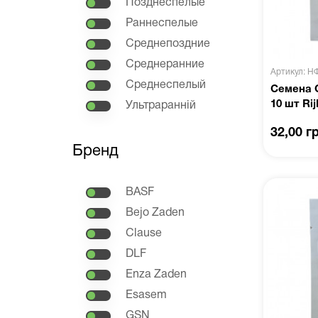
Позднеспелые
Раннеспелые
Среднепоздние
Среднеранние
Артикул: Н
Среднеспелый
Семена 
10 шт Ri
Ультраранній
32,00 г
Бренд
BASF
Bejo Zaden
Clause
DLF
Enza Zaden
Esasem
GSN