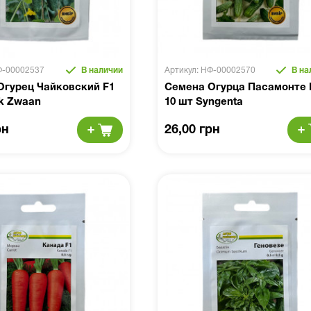
Ф-00002537
В наличии
Артикул: НФ-00002570
В на
Огурец Чайковский F1
Семена Огурца Пасамонте 
jk Zwaan
10 шт Syngenta
рн
26,00 грн