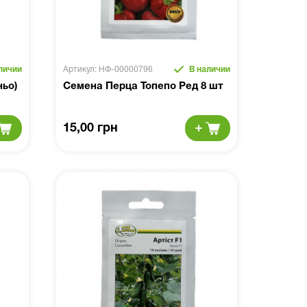
личии
Артикул: НФ-00000796
В наличии
ньо)
Семена Перца Топепо Ред 8 шт
15,00 грн