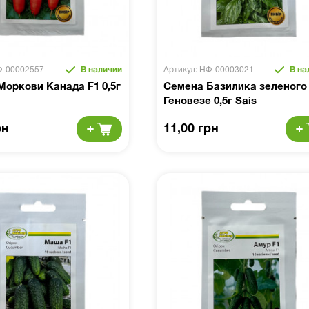
Ф-00002557
В наличии
Артикул: НФ-00003021
В на
оркови Канада F1 0,5г
Семена Базилика зеленого
Геновезе 0,5г Sais
рн
11,00 грн