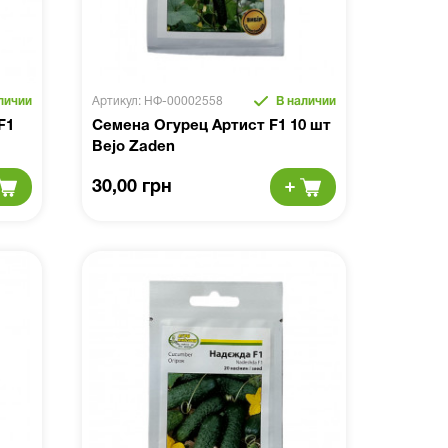
личии
Артикул: НФ-00002558
В наличии
F1
Семена Огурец Артист F1 10 шт
Bejo Zaden
30,00 грн