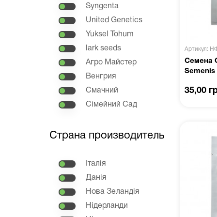
Syngenta
United Genetics
Yuksel Tohum
lark seeds
Артикул: Н
Семена 
Агро Майстер
Semenis
Венгрия
35,00 г
Смачний
Сімейний Сад
Страна производитель
Італія
Данія
Нова Зеландія
Нідерланди