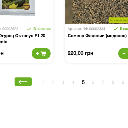
Ф-00002622
В наличии
Артикул: НФ-00002334
В на
гурец Октопус F1 20
Семена Фацелии (медонос) 
enta
рн
220,00 грн
5
1
2
3
4
6
7
8
9