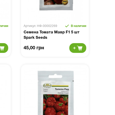
личии
Артикул: НФ-00002269
В наличии
Семена Томата Мавр F1 5 шт
Spark Seeds
45,00 грн