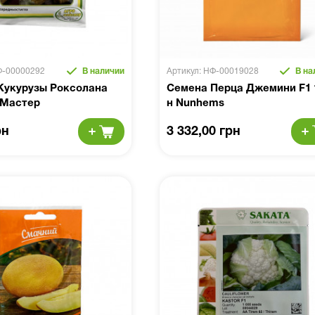
Ф-00000292
В наличии
Артикул: НФ-00019028
В на
Кукурузы Роксолана
Семена Перца Джемини F1 
 Мастер
н Nunhems
рн
3 332,00 грн