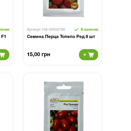
личии
Артикул: НФ-00000796
В наличии
 F1
Семена Перца Топепо Ред 8 шт
15,00 грн