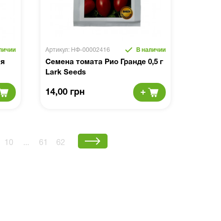
личии
Артикул: НФ-00002416
В наличии
ся
Семена томата Рио Гранде 0,5 г
Lark Seeds
14,00 грн
10
...
61
62