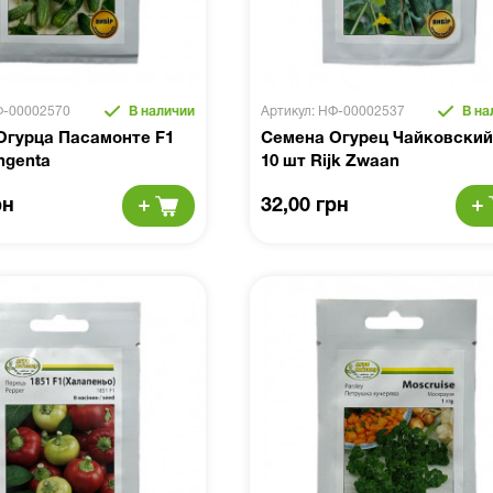
Ф-00002570
В наличии
Артикул: НФ-00002537
В на
Огурца Пасамонте F1
Семена Огурец Чайковский
ngenta
10 шт Rijk Zwaan
рн
32,00 грн