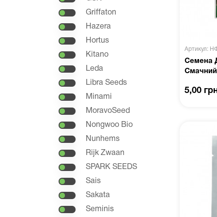
Griffaton
Hazera
Hortus
Артикул: Н
Kitano
Семена 
Leda
Смачний
Libra Seeds
5,00 гр
Minami
MoravoSeed
Nongwoo Bio
Nunhems
Rijk Zwaan
SPARK SEEDS
Sais
Sakata
Seminis