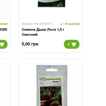
личии
Артикул: НФ-00008571
В наличии
1000
Семена Дыни Леся 1,5 г
Смачний
5,00 грн