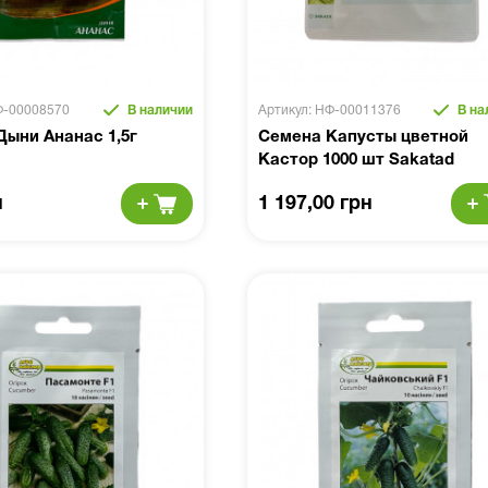
Ф-00008570
В наличии
Артикул: НФ-00011376
В на
Дыни Ананас 1,5г
Семена Капусты цветной
Кастор 1000 шт Sakatad
н
1 197,00 грн