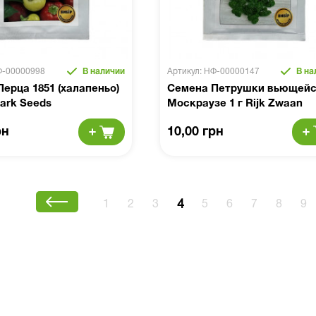
Ф-00000998
В наличии
Артикул: НФ-00000147
В на
ерца 1851 (халапеньо)
Семена Петрушки вьющей
Lark Seeds
Москраузе 1 г Rijk Zwaan
рн
10,00 грн
4
1
2
3
5
6
7
8
9