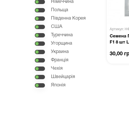
Німеччина
Польща
Південна Корея
США
Артикул: Н
Туреччина
Семена П
F1 8 шт 
Угорщина
Украина
30,00 г
Франція
Чехія
Швейцарія
Японія