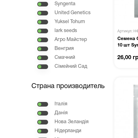
Syngenta
United Genetics
Yuksel Tohum
lark seeds
Артикул: Н
Семена 
Агро Майстер
10 шт Sy
Венгрия
26,00 г
Смачний
Сімейний Сад
Страна производитель
Італія
Данія
Нова Зеландія
Нідерланди