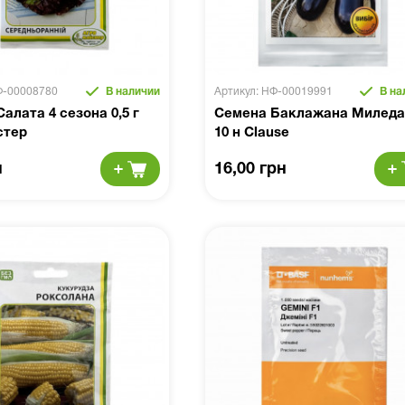
Ф-00008780
В наличии
Артикул: НФ-00019991
В на
алата 4 сезона 0,5 г
Семена Баклажана Миледа
стер
10 н Clause
н
16,00 грн