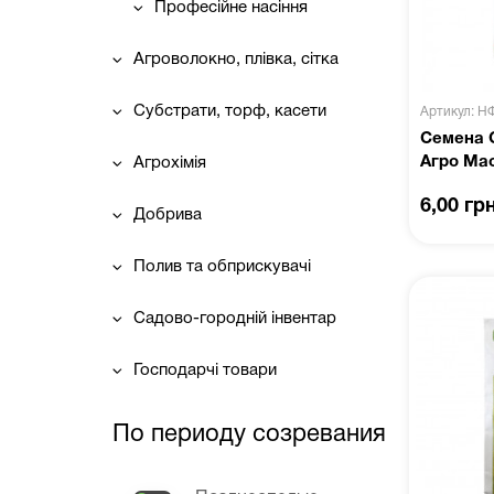
Професійне насіння
Агроволокно, плівка, сітка
Субстрати, торф, касети
Артикул: Н
Семена С
Агро Ма
Агрохімія
6,00 гр
Добрива
Полив та обприскувачі
Садово-городній інвентар
Господарчі товари
По периоду созревания