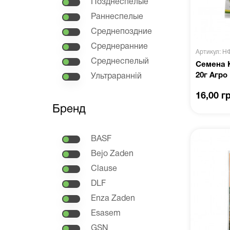
Позднеспелые
Раннеспелые
Среднепоздние
Среднеранние
Артикул: Н
Среднеспелый
Семена 
20г Агро
Ультраранній
16,00 г
Бренд
BASF
Bejo Zaden
Clause
DLF
Enza Zaden
Esasem
GSN