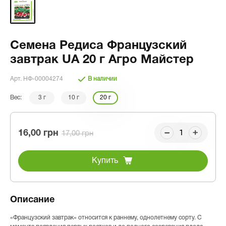
Семена Редиса Французский
завтрак UA 20 г Агро Майстер
Арт. НФ-00004274
В наличии
Вес:
3 г
10 г
20 г
16,00 грн
17,00 грн
Купить
Описание
«Французский завтрак» относится к раннему, однолетнему сорту. С