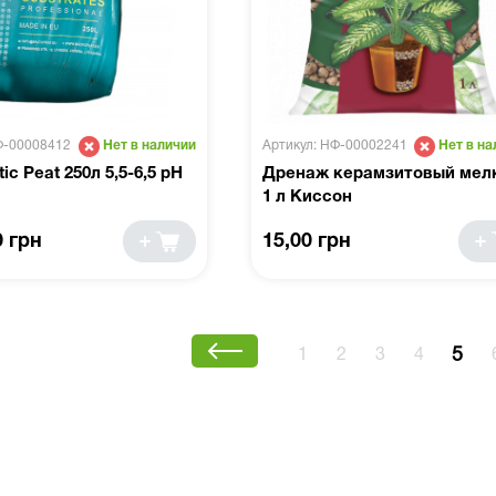
Ф-00008412
Артикул: НФ-00002241
Нет в наличии
Нет в на
ic Peat 250л 5,5-6,5 pH
Дренаж керамзитовый мел
1 л Киссон
0 грн
15,00 грн
5
1
2
3
4