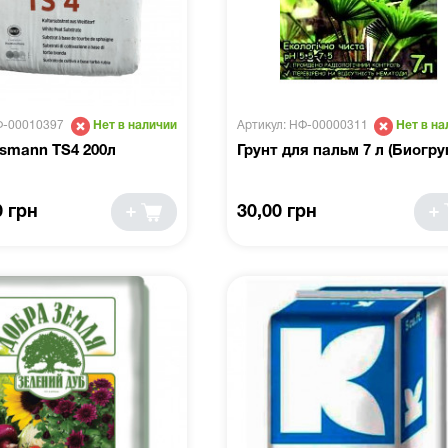
Ф-00010397
Артикул: НФ-00000311
Нет в наличии
Нет в на
smann TS4 200л
Грунт для пальм 7 л (Биогру
0 грн
30,00 грн