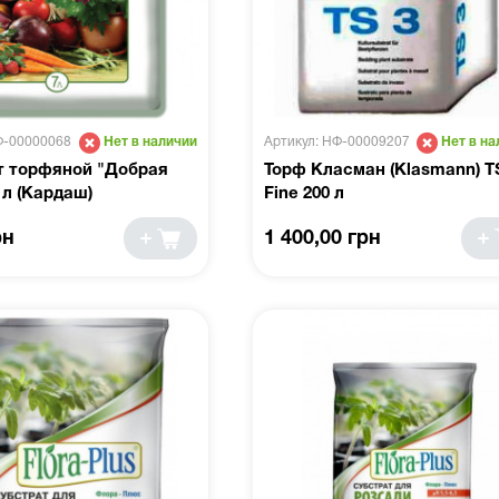
Ф-00000068
Артикул: НФ-00009207
Нет в наличии
Нет в на
т торфяной "Добрая
Торф Класман (Klasmann) T
 л (Кардаш)
Fine 200 л
рн
1 400,00 грн