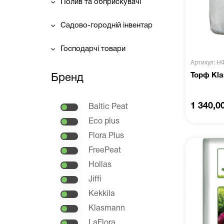
Полив та обприскувачі
Садово-городній інвентар
Господарчі товари
Артикул: Н
Торф Kla
Бренд
1 340,0
Baltic Peat
Eco plus
Flora Plus
FreePeat
Hollas
Jiffi
Kekkila
Klasmann
LaFlora