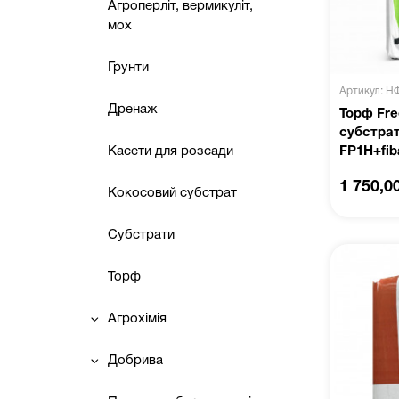
Агроперліт, вермикуліт,
мох
Грунти
Артикул: Н
Дренаж
Торф Fr
субстрат
Касети для розсади
FP1H+fib
1 750,0
Кокосовий субстрат
Субстрати
Торф
Агрохімія
Добрива