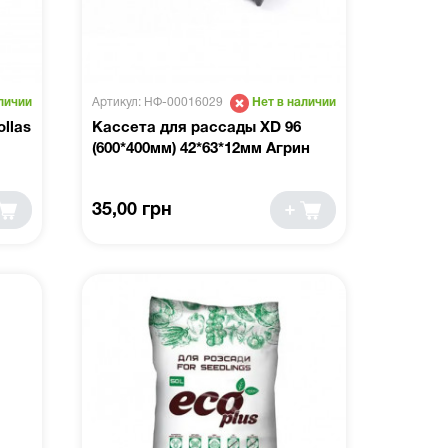
Артикул: НФ-00016029
личии
Нет в наличии
llas
Кассета для рассады XD 96
(600*400мм) 42*63*12мм Агрин
35,00 грн