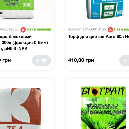
Ф-00019036
Артикул: НФ-00013155
Нет в наличии
Нет в на
eepeat моховый
Торф для цветов Aura 80л Ho
 300л (фракция 0-5мм)
a, pH5,6+NPK
0 грн
410,00 грн