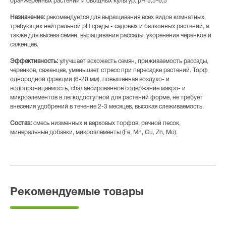
оранжерейных растений и овощных культур. pH 5,5-6,5
Назначение:
рекомендуется для выращивания всех видов комнатных,
требующих нейтральной pH среды - садовых и балконных растений, а
также для высева семян, выращивания рассады, укоренения черенков и
саженцев.
Эффективность:
улучшает всхожесть семян, приживаемость рассады,
черенков, саженцев, уменьшает стресс при пересадке растений. Торф
однородной фракции (6-20 мм), повышенная воздухо- и
водопроницаемость, сбалансированное содержание макро- и
микроэлементов в легкодоступной для растений форме, не требует
внесения удобрений в течение 2-3 месяцев, высокая слеживаемость.
Состав:
смесь низменных и верховых торфов, речной песок,
минеральные добавки, микроэлементы (Fe, Mn, Cu, Zn, Mo).
Рекомендуемые товары