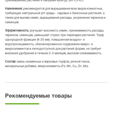
оранжерейных растений и овощных культур. pH 5,5-6,5
Назначение:
рекомендуется для выращивания всех видов комнатных,
требующих нейтральной pH среды - садовых и балконных растений, а
также для высева семян, выращивания рассады, укоренения черенков и
саженцев.
Эффективность:
улучшает всхожесть семян, приживаемость рассады,
черенков, саженцев, уменьшает стресс при пересадке растений. Торф
однородной фракции (6-20 мм), повышенная воздухо- и
водопроницаемость, сбалансированное содержание макро- и
микроэлементов в легкодоступной для растений форме, не требует
внесения удобрений в течение 2-3 месяцев, высокая слеживаемость.
Состав:
смесь низменных и верховых торфов, речной песок,
минеральные добавки, микроэлементы (Fe, Mn, Cu, Zn, Mo).
Рекомендуемые товары