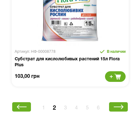
Артикул: НФ-00008778
В наличии
Субстрат для кислолюбивых растений 15л Flora
Plus
103,00 грн
2
1
3
4
5
6