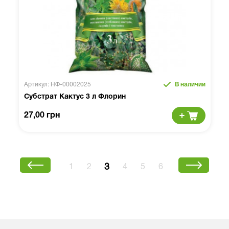
Артикул: НФ-00002025
В наличии
Субстрат Кактус 3 л Флорин
27,00 грн
3
1
2
4
5
6