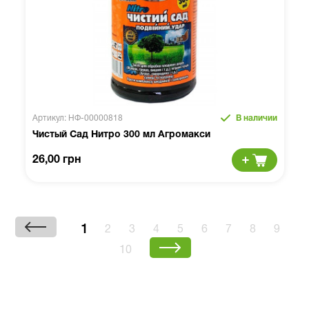
Артикул: НФ-00000818
В наличии
Чистый Сад Нитро 300 мл Агромакси
26,00 грн
1
2
3
4
5
6
7
8
9
10