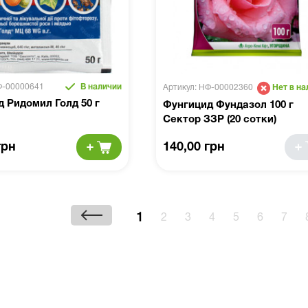
Ф-00000641
В наличии
Артикул: НФ-00002360
Нет в на
 Ридомил Голд 50 г
Фунгицид Фундазол 100 г
a
Сектор ЗЗР (20 сотки)
грн
140,00 грн
1
2
3
4
5
6
7