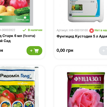
Ф-00003922
В наличии
Артикул: НФ-00019100
Нет в на
 Старк 6 мл (1сота)
Фунгицид Кустодия 5 л Ада
й Сад
рн
0,00 грн