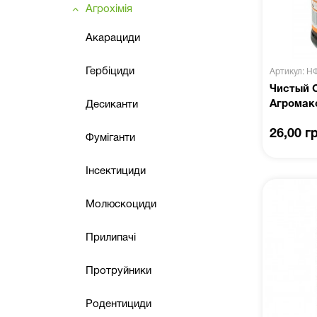
Агрохімія
Акарациди
Гербіциди
Артикул: Н
Чистый С
Агромак
Десиканти
26,00 г
Фуміганти
Інсектициди
Молюскоциди
Прилипачі
Протруйники
Родентициди