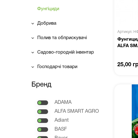
Фунгіциди
Добрива
Артикул: Н
Полив та обприскувачі
Фунгицид
ALFA SM
Садово-городній інвентар
25,00 г
Господарчі товари
Бренд
ADAMA
ALFA SMART AGRO
Adiant
BASF