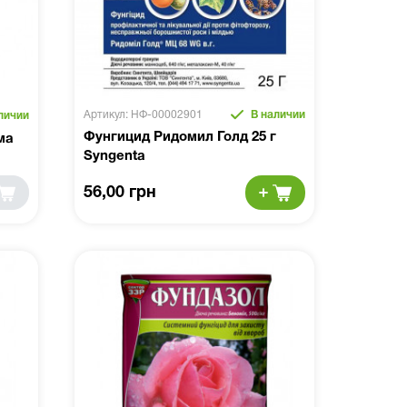
Артикул: НФ-00002901
В наличии
личии
Фунгицид Ридомил Голд 25 г
ма
Syngenta
56,00 грн