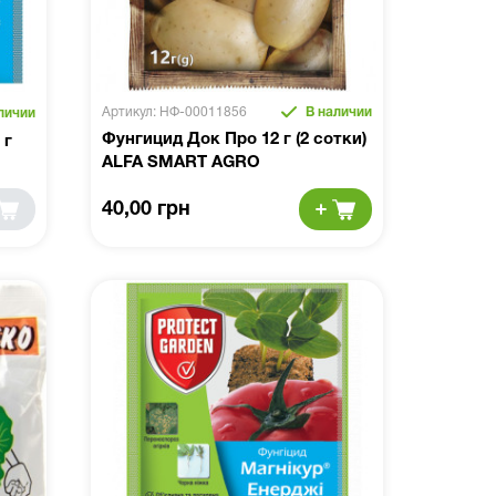
Артикул: НФ-00011856
В наличии
личии
Фунгицид Док Про 12 г (2 сотки)
 г
ALFA SMART AGRO
40,00 грн