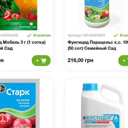
Ф-00004246
В наличии
Артикул: НФ-00003803
В на
 Мобиль 3 г (1 сотка)
Фунгицид Парацельс к.с. 10
й Сад
(50 сот) Семейный Сад
рн
216,00 грн