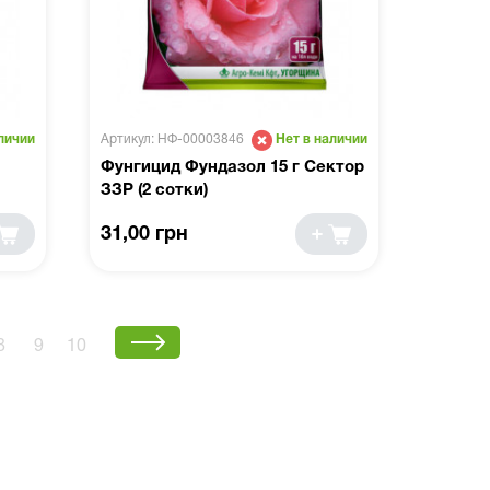
Артикул: НФ-00003846
личии
Нет в наличии
Фунгицид Фундазол 15 г Сектор
ЗЗР (2 сотки)
31,00 грн
8
9
10