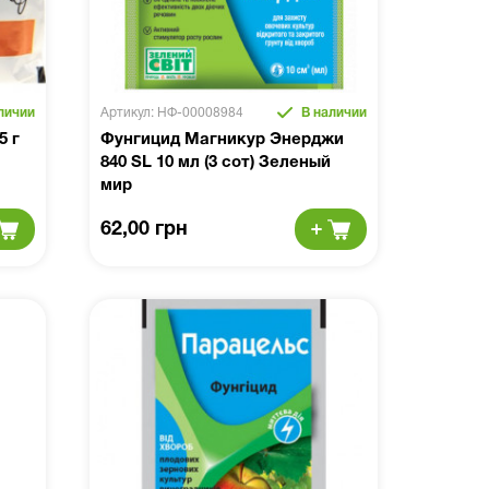
личии
Артикул: НФ-00008984
В наличии
5 г
Фунгицид Магникур Энерджи
840 SL 10 мл (3 сот) Зеленый
мир
62,00 грн