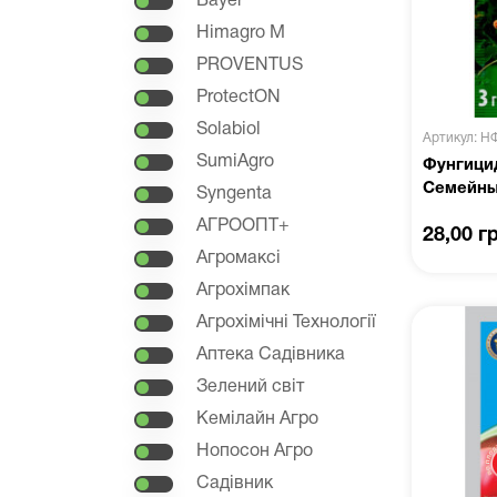
Bayer
Himagro M
PROVENTUS
ProtectON
Solabiol
Артикул: Н
SumiAgro
Фунгицид
Семейны
Syngenta
АГРООПТ+
28,00 г
Агромаксі
Агрохімпак
Агрохімічні Технології
Аптека Садівника
Зелений світ
Кемілайн Агро
Нопосон Агро
Садівник