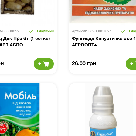
Ф-00000059
В наличии
Артикул: НФ-00001021
В на
 Док Про 6 г (1 сотка)
Фунгицид Капустинка эко 4
ART AGRO
АГРООПТ+
рн
26,00 грн