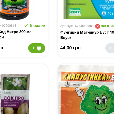
Ф-00000818
В наличии
Артикул: НФ-00003881
Нет в на
ад Нитро 300 мл
Фунгицид Магникур Буст 10
си
Bayer
рн
44,00 грн