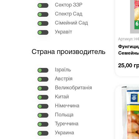
Сектор ЗЗР
Спектр Сад
Сімейний Сад
Укравіт
Артикул: Н
Фунгицид
Страна производитель
Семейны
25,00 г
Ізраїль
Австрія
Великобританія
Китай
Німеччина
Польща
Туреччина
Украина