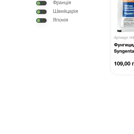
Франція
Швейцарія
Японія
Артикул: Н
Фунгицид
Syngent
109,00 