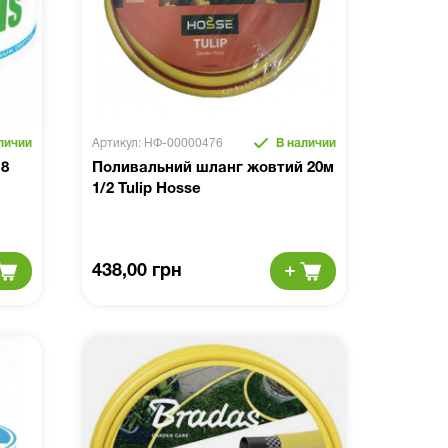
личии
Артикул: НФ-00000476
В наличии
 8
Поливальний шланг жовтий 20м
1/2 Tulip Hosse
438,00 грн