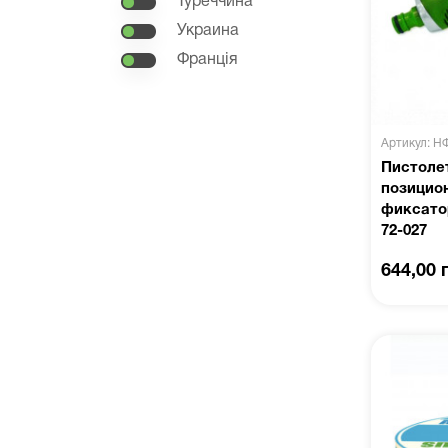
Туреччина
Украина
Франція
Артикул: Н
Пистоле
позицио
фиксато
72-027
644,00 