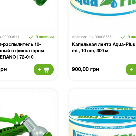
Ф-00003811
В наличии
Артикул: НФ-00008755
В на
т-распылитель 10-
Капельная лента Aqua-Plus
нный с фиксатором
mil, 10 cm, 300 м
ERANO | 72-010
грн
900,00 грн