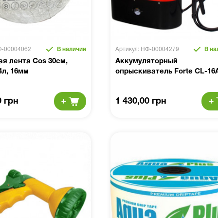
Ф-00004062
В наличии
Артикул: НФ-00004279
В на
я лента Cos 30см,
Аккумуляторный
4л, 16мм
опрыскиватель Forte CL-16
0 грн
1 430,00 грн