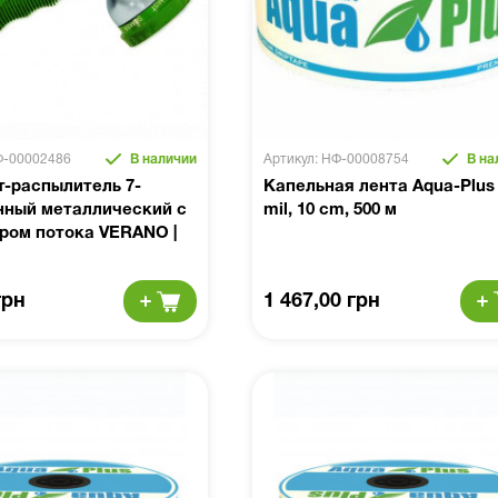
Ф-00002486
В наличии
Артикул: НФ-00008754
В на
т-распылитель 7-
Капельная лента Aqua-Plus
нный металлический с
mil, 10 cm, 500 м
ром потока VERANO |
грн
1 467,00 грн