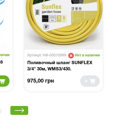
личии
Артикул: НФ-00010999
Нет в наличии
 8
Поливочный шланг SUNFLEX
3/4" 30м, WMS3/430.
975,00 грн
6