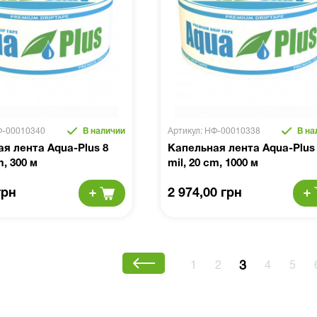
Ф-00010340
В наличии
Артикул: НФ-00010338
В на
я лента Aqua-Plus 8
Капельная лента Aqua-Plus
m, 300 м
mil, 20 cm, 1000 м
грн
2 974,00 грн
3
1
2
4
5