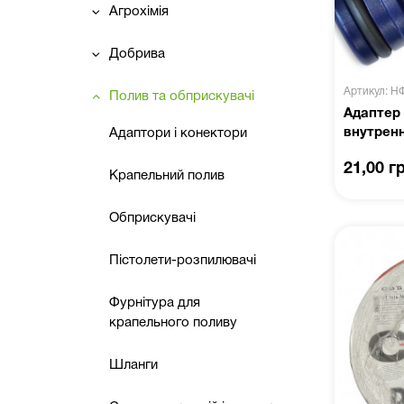
Агрохімія
Добрива
Артикул: Н
Полив та обприскувачі
Адаптер 
внутренн
Адаптори і конектори
21,00 г
Крапельний полив
Обприскувачі
Пістолети-розпилювачі
Фурнітура для
крапельного поливу
Шланги