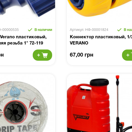
Ф-00000535
В наличии
Артикул: НФ-00001824
В на
Verano пластиковый,
Коннектор пластиковый, 1/
яя резьба 1" 72-119
VERANO
рн
67,00 грн