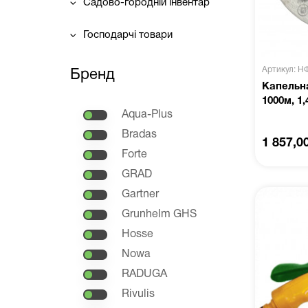
Садово-городній інвентар
Господарчі товари
Артикул: Н
Бренд
Капельна
1000м, 1,
Aqua-Plus
Bradas
1 857,0
Forte
GRAD
Gartner
Grunhelm GHS
Hosse
Nowa
RADUGA
Rivulis