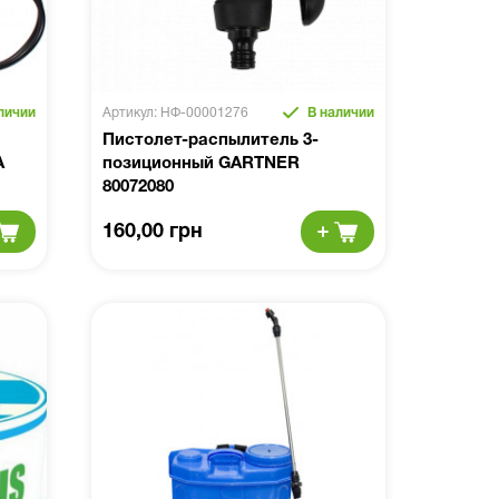
личии
Артикул: НФ-00001276
В наличии
Пистолет-распылитель 3-
A
позиционный GARTNER
80072080
160,00 грн