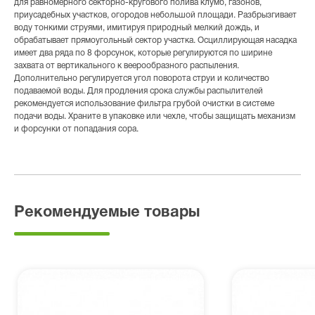
для равномерного секторно-кругового полива клумб, газонов,
приусадебных участков, огородов небольшой площади. Разбрызгивает
воду тонкими струями, имитируя природный мелкий дождь, и
обрабатывает прямоугольный сектор участка. Осциллирующая насадка
имеет два ряда по 8 форсунок, которые регулируются по ширине
захвата от вертикального к веерообразного распыления.
Дополнительно регулируется угол поворота струи и количество
подаваемой воды. Для продления срока службы распылителей
рекомендуется использование фильтра грубой очистки в системе
подачи воды. Храните в упаковке или чехле, чтобы защищать механизм
и форсунки от попадания сора.
Рекомендуемые товары