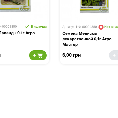
Ф-00001850
В наличии
Артикул: НФ-00004380
Нет в на
аванды 0,1г Агро
Семена Мелиссы
лекарственной 0,1г Агро
Мастер
н
6,00 грн