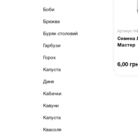
Боби
Брюква
Артикул: Н
Буряк столовий
Семена Л
Мастер
Гарбузи
Горох
6,00 гр
Капуста
Диня
Кабачки
Кавуни
Капуста
Квасоля