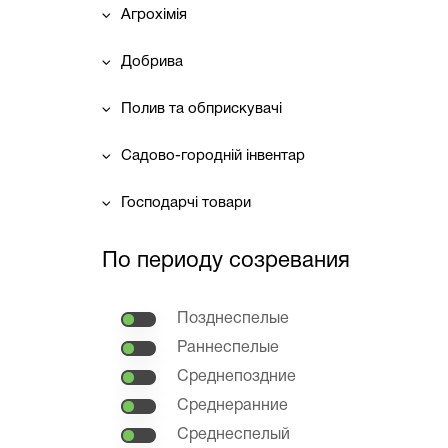
Агрохімія
Добрива
Полив та обприскувачі
Садово-городній інвентар
Господарчі товари
По периоду созревания
Позднеспелые
Раннеспелые
Среднепоздние
Среднеранние
Среднеспелый