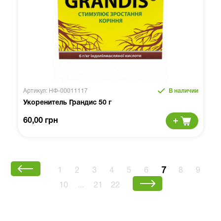
Артикул: НФ-00011117
В наличии
Укоренитель Грандис 50 г
60,00 грн
7
1
2
3
4
5
6
8
9
10
...
21
22