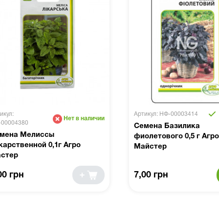
икул:
Артикул: НФ-00003414
Нет в наличии
-00004380
Семена Базилика
мена Мелиссы
фиолетового 0,5 г Агро
карственной 0,1г Агро
Майстер
стер
00 грн
7,00 грн