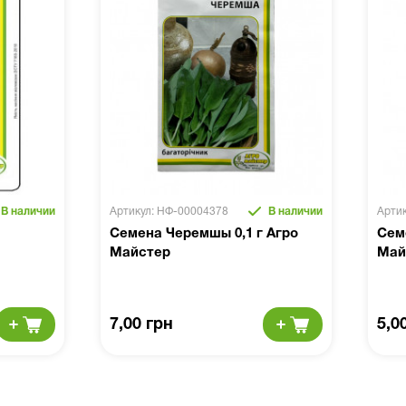
В наличии
Артикул: НФ-00004378
В наличии
Арти
Семена Черемшы 0,1 г Агро
Сем
Майстер
Май
7,00 грн
5,0