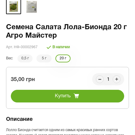
Семена Салата Лола-Бионда 20 г
Агро Майстер
Арт. НФ-00002967
В наличии
Вес:
0,5 г
5 г
20 г
35,00 грн
Купить
Описание
Лолло Бионда считается одним из самых красивых ранних сортов