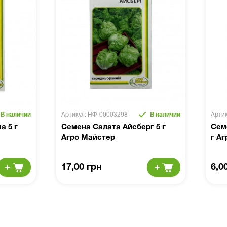
В наличии
Артикул: НФ-00003298
В наличии
Арти
а 5 г
Семена Салата Айсберг 5 г
Сем
Агро Майстер
г А
17,00 грн
6,0