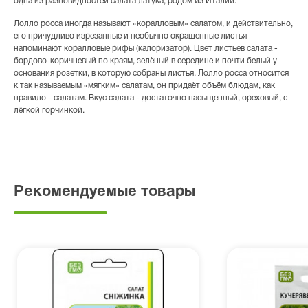
одна из разновидностей салата латука, родом из Италии.
Лолло росса иногда называют «коралловым» салатом, и действительно,
его причудливо изрезанные и необычно окрашенные листья
напоминают коралловые рифы (калоризатор). Цвет листьев салата -
бордово-коричневый по краям, зелёный в середине и почти белый у
основания розетки, в которую собраны листья. Лолло росса относится
к так называемым «мягким» салатам, он придаёт объём блюдам, как
правило - салатам. Вкус салата - достаточно насыщенный, ореховый, с
лёгкой горчинкой.
Рекомендуемые товары