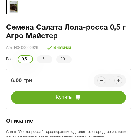
Семена Салата Лола-росса 0,5 г
Агро Майстер
Арт. НФ-00000926
В наличии
Вес:
0,5 г
5 г
20 г
6,00 грн
Купить
Описание
Салат "Лолло-росса" - среднеранние однолетнее огородное растение,