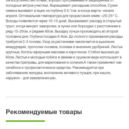
легкосуглинистых почвах, хорошо прогреваемых и защищенных от
холодных ветров участках. Выращивают рассадным способом. Сухие
семена высевают в ящик на глубину 0.5-1см. в конце марта- начале
апреля. Оптимальная температура для прорастания семян +20-25° С.
Всходы появляются через 10-15 дней. Высаживают рассаду в открытый
грунт, когда минуют заморозки, в лунки или бороздки с расстоянием в
ряду 15-20см. и рядами 60см. Высадку лучше производить во второй
половине дня. Глубина посадки 6-8см. До полного приживания рассады
требуется 2-3 полива. Уход за растениями заключается в рыхлении
междурядий, прополки посевов, поливах и внесении удобрений. Листья
крупные, богаты эфирными маслами и каротином. Стебли высокие до
60см. Листья и молодые побеги в свежем и сушеном виде используют в
качестве приправы, для маринования и соления.А также применяют как
лечебное и профилактическое средство. Рекомендуется при
заболеваниях желудка, воспалении мочевого пузыря, при кашле,
наружно - для заживления ран.
Рекомендуемые товары