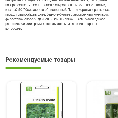
центрального соцветия 60-65 дней. Корень ветвящийся, расположен
поверхностно. Стебель прямой, четырёхгранный, сильноветвистый,
высотой 50-70см, хорошо облиственный. Листья короткочерешковые,
продолговато-яйцевидные, редко-зубчатые с заостренным кончиком,
фиолетовой окраски, длиной 6-8см, шириной 3-4см. Масса одного
растения 200-300 грамм. Стебель, листья и чашечки покрыты
волосками.
Рекомендуемые товары