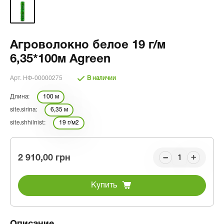
Агроволокно белое 19 г/м
6,35*100м Agreen
Арт. НФ-00000275
В наличии
Длина:
100 м
site.sirina:
6,35 м
site.shhilnist:
19 г/м2
2 910,00 грн
Купить