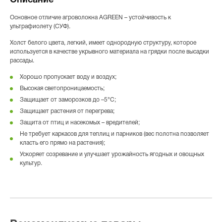
Описание
Основное отличие агроволокна AGREEN – устойчивость к
ультрафиолету (СУФ).
Холст белого цвета, легкий, имеет однородную структуру, которое
используется в качестве укрывного материала на грядки после высадки
рассады.
Хорошо пропускает воду и воздух;
Высокая светопроницаемость;
Защищает от заморозков до –5°С;
Защищает растения от перегрева;
Защита от птиц и насекомых – вредителей;
Не требует каркасов для теплиц и парников (вес полотна позволяет
класть его прямо на растения);
Ускоряет созревание и улучшает урожайность ягодных и овощных
культур.