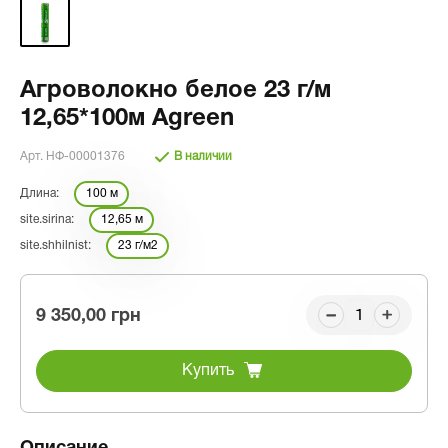
Агроволокно белое 23 г/м
12,65*100м Agreen
Арт. НФ-00001376
В наличии
Длина:
100 м
site.sirina:
12,65 м
site.shhilnist:
23 г/м2
9 350,00 грн
Купить