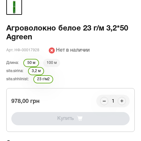
Агроволокно белое 23 г/м 3,2*50
Agreen
Нет в наличии
Арт. НФ-00017928
Длина:
50 м
100 м
site.sirina:
3,2 м
site.shhilnist:
23 г/м2
978,00 грн
Купить