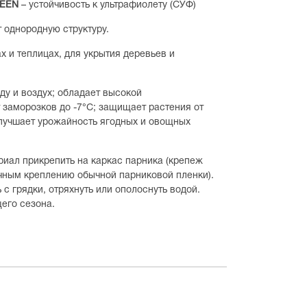
REEN
– устойчивость к ультрафиолету (СУФ)
т однородную структуру.
х и теплицах, для укрытия деревьев и
ду и воздух; обладает высокой
заморозков до -7°С; защищает растения от
улучшает урожайность ягодных и овощных
иал прикрепить на каркас парника (крепеж
чным креплению обычной парниковой пленки).
с грядки, отряхнуть или ополоснуть водой.
его сезона.