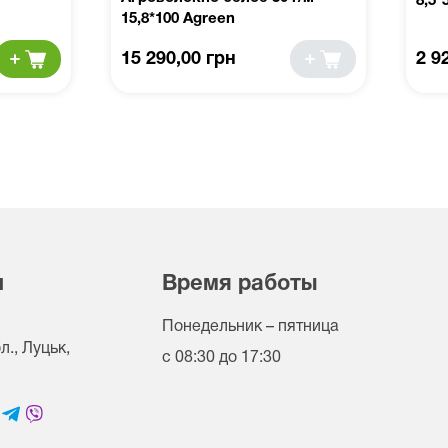
8,5*
15,8*100 Agreen
15 290,00 грн
2 9
и
Время работы
Понедельник – пятница
., Луцьк,
с 08:30 до 17:30