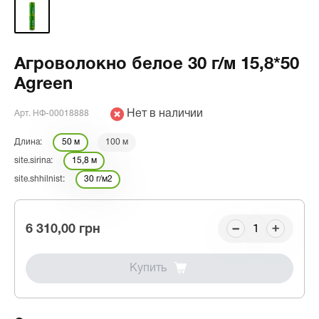
Агроволокно белое 30 г/м 15,8*50
Agreen
Нет в наличии
Арт. НФ-00018888
Длина:
50 м
100 м
site.sirina:
15,8 м
site.shhilnist:
30 г/м2
6 310,00 грн
Купить