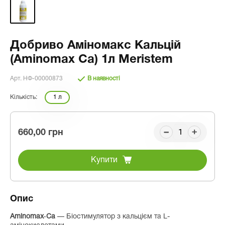
Добриво Аміномакс Кальцій
(Aminomax Ca) 1л Meristem
Арт. НФ-00000873
В наявності
Кількість:
1 л
660,00 грн
Купити
Опис
Aminomax‑Ca
— Біостимулятор з кальцієм та L-