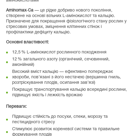
амінокислотами
Aminomax‑Ca
— це рідке добриво нового покоління,
створене на основі вільних L-амінокислот та кальцію.
Призначене для покращення фізіологічного стану рослин у
стресових умовах, зміцнення клітинних стінок і
профілактики дефіциту кальцію.
Основні властивості:
12,5 % L-амінокислот рослинного походження
12 % загального азоту (органічний, сечовинний,
амонійний)
Високий вміст кальцію — ефективно попереджає
хвороби, пов’язані з його нестачею (вершинна гниль,
розтріскування плодів, осипання зав’язі)
Покращує транспортування кальцію всередині рослини,
підвищує якість і лежкість врожаю
Переваги:
Підвищує стійкість до посухи, спеки, морозу та
пестицидного стресу
Стимулює розвиток кореневої системи та правильне
формування плодів