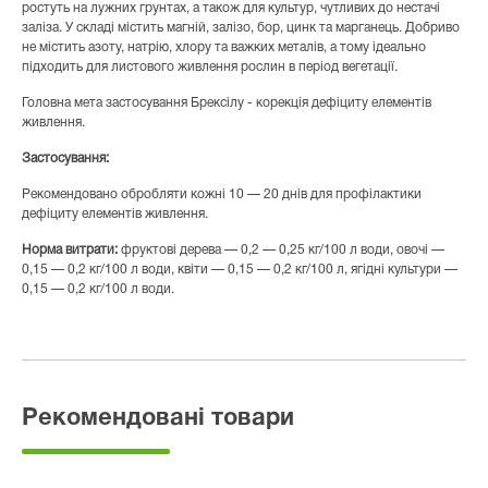
ростуть на лужних грунтах, а також для культур, чутливих до нестачі
заліза. У складі містить магній, залізо, бор, цинк та марганець. Добриво
не містить азоту, натрію, хлору та важких металів, а тому ідеально
підходить для листового живлення рослин в період вегетації.
Головна мета застосування Брексілу - корекція дефіциту елементів
живлення.
Застосування:
Рекомендовано обробляти кожні 10 — 20 днів для профілактики
дефіциту елементів живлення.
Норма витрати:
фруктові дерева — 0,2 — 0,25 кг/100 л води, овочі —
0,15 — 0,2 кг/100 л води, квіти — 0,15 — 0,2 кг/100 л, ягідні культури —
0,15 — 0,2 кг/100 л води.
Рекомендовані товари