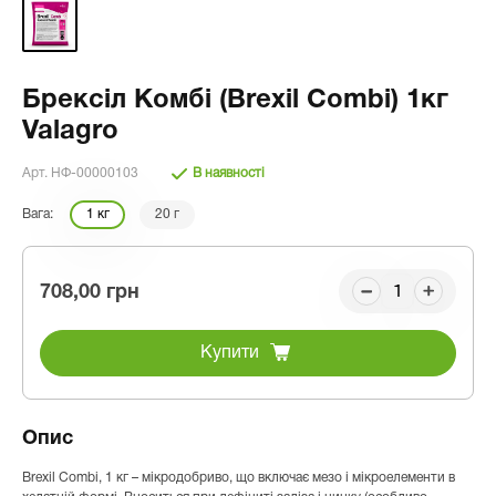
Брексіл Комбі (Brexil Combi) 1кг
Valagro
Арт. НФ-00000103
В наявності
Вага:
1 кг
20 г
708,00 грн
Купити
Опис
Brexil Combi, 1 кг – мікродобриво, що включає мезо і мікроелементи в