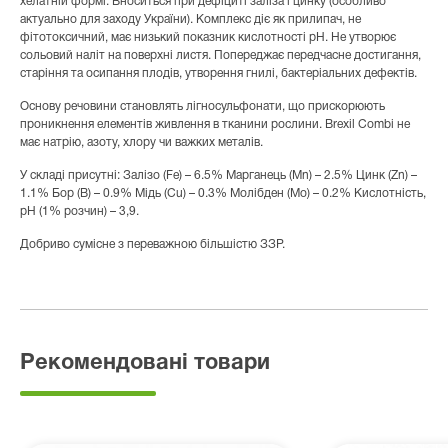
хелатній формі. Вноситься при дефіциті заліза і цинку (особливо
актуально для заходу України). Комплекс діє як прилипач, не
фітотоксичний, має низький показник кислотності рН. Не утворює
сольовий наліт на поверхні листя. Попереджає передчасне достигання,
старіння та осипання плодів, утворення гнилі, бактеріальних дефектів.
Основу речовини становлять лігносульфонати, що прискорюють
проникнення елементів живлення в тканини рослини. Brexil Combi не
має натрію, азоту, хлору чи важких металів.
У складі присутні: Залізо (Fe) – 6.5% Марганець (Mn) – 2.5% Цинк (Zn) –
1.1% Бор (B) – 0.9% Мідь (Cu) – 0.3% Молібден (Mo) – 0.2% Кислотність,
рН (1% розчин) – 3,9.
Добриво сумісне з переважною більшістю ЗЗР.
Рекомендовані товари