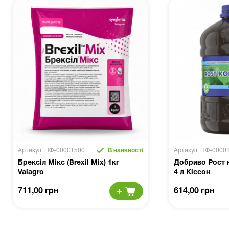
Артикул: НФ-00001500
В наявності
Артикул: НФ-0000
Брексіл Мікс (Brexil Mix) 1кг
Добриво Рост к
Valagro
4 л Кіссон
711,00 грн
614,00 грн