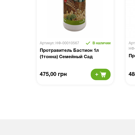
Артикул: НФ-00010567
В наличии
Арт
НФ
Протравитель Бастион 1л
Пр
(1тонна) Семейный Сад
475,00 грн
48