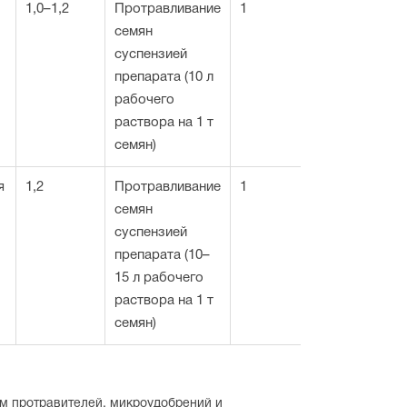
1,0–1,2
Протравливание
1
семян
суспензией
препарата (10 л
рабочего
раствора на 1 т
семян)
я
1,2
Протравливание
1
семян
суспензией
препарата (10–
15 л рабочего
раствора на 1 т
семян)
м протравителей, микроудобрений и