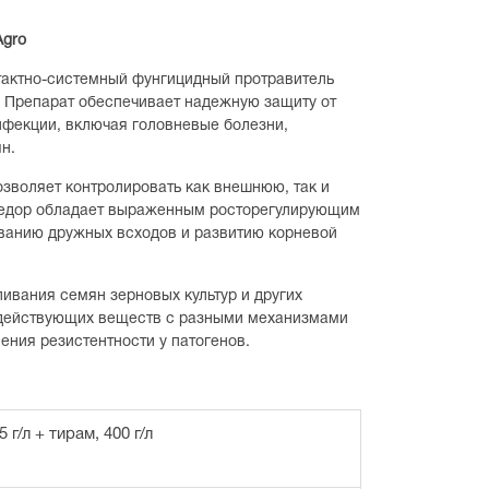
Agro
актно-системный фунгицидный протравитель
. Препарат обеспечивает надежную защиту от
нфекции, включая головневые болезни,
н.
озволяет контролировать как внешнюю, так и
едор обладает выраженным росторегулирующим
ванию дружных всходов и развитию корневой
ивания семян зерновых культур и других
х действующих веществ с разными механизмами
ения резистентности у патогенов.
 г/л + тирам, 400 г/л