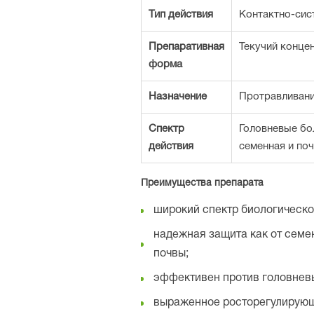
Тип действия
Контактно-сис
Препаративная
Текучий конце
форма
Назначение
Протравливани
Спектр
Головневые бол
действия
семенная и по
Преимущества препарата
широкий спектр биологическ
надежная защита как от семен
почвы;
эффективен против головнев
выраженное росторегулирующ