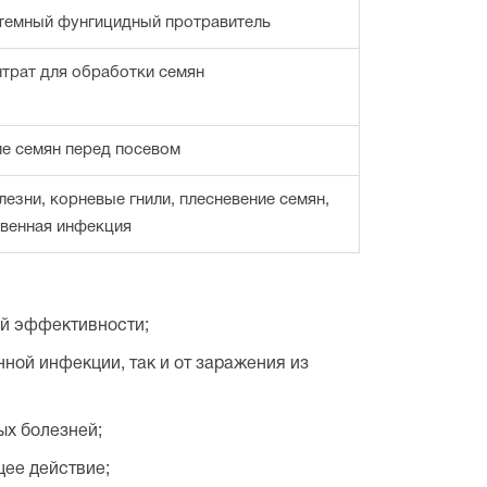
темный фунгицидный протравитель
нтрат для обработки семян
е семян перед посевом
езни, корневые гнили, плесневение семян,
чвенная инфекция
ой эффективности;
ной инфекции, так и от заражения из
ых болезней;
ее действие;