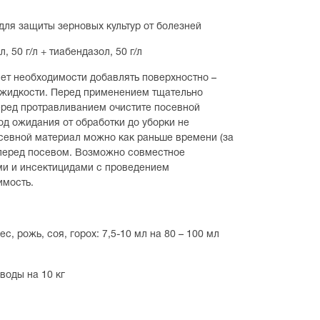
для защиты зерновых культур от болезней
, 50 г/л + тиабендазол, 50 г/л
нет необходимости добавлять поверхностно –
 жидкости. Перед применением тщательно
еред протравливанием очистите посевной
од ожидания от обработки до уборки не
севной материал можно как раньше времени (за
 перед посевом. Возможно совместное
ми и инсектицидами с проведением
имость.
, рожь, соя, горох: 7,5-10 мл на 80 – 100 мл
воды на 10 кг