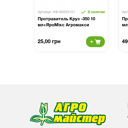
Артикул: НФ-00003151
В наличии
Арт
Протравитель Круз -350 10
Пр
мл+ЯроМікс Агромакси
мл
25,00 грн
49