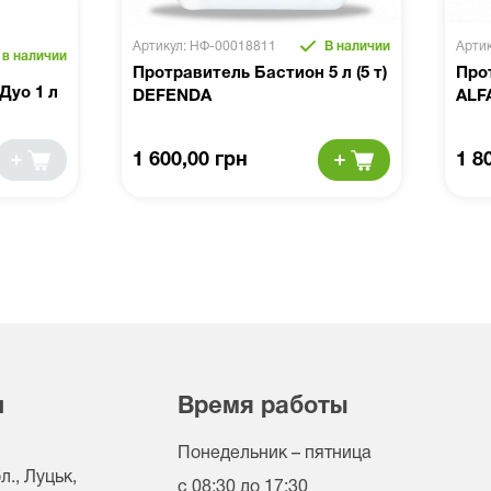
Артикул: НФ-00018811
В наличии
Арти
 в наличии
Протравитель Бастион 5 л (5 т)
Про
Дуо 1 л
DEFENDA
ALF
1 600,00 грн
1 8
и
Время работы
Понедельник – пятница
., Луцьк,
с 08:30 до 17:30