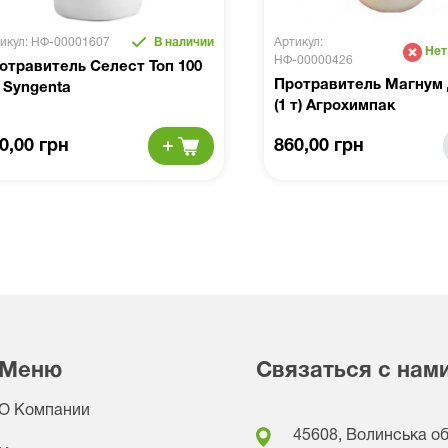
икул: НФ-00001607
В наличии
Артикул:
Нет
НФ-00000426
отравитель Селест Топ 100
Протравитель Магнум 
 Syngenta
(1 т) Агрохимпак
0,00 грн
860,00 грн
Меню
Связаться с нам
О Компании
45608, Волинська обл