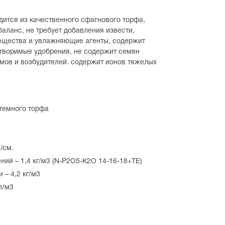
ится из качественного сфагнового торфа,
аланс, не требует добавления извести,
ещества и увлажняющие агенты, содержит
творимые удобрения, не содержит семян
мов и возбудителей. содержит ионов тяжелых
темного торфа
/см.
ий – 1,4 кг/м3 (N-P2O5-K2O 14-16-18+TE)
– 4,2 кг/м3
л/м3