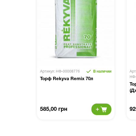
Артикул: НФ-00008776
В наличии
Арт
НФ
Торф Rekyva Remix 70л
То
(Д
585,00 грн
92