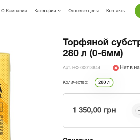
О Компании
Категории
Оптовые цены
Контакты
Торфяной субст
280 л (0-6мм)
Нет в н
Арт. НФ-00013644
Количество:
280 л
1 350,00 грн