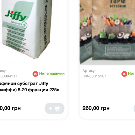
икул:
Артикул:
Нет в наличии
Нет
-00004117
НФ-00015167
рфяной субстрат Jiffy
жиффи) 8-20 фракция 225л
0,00 грн
260,00 грн