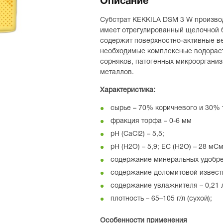
Описание
Субстрат KEKKILA DSM 3 W производ
имеет отрегулированный щелочной б
содержит поверхностно-активные в
необходимые комплексные водорас
сорняков, патогенных микроорганиз
металлов.
Характеристика:
сырье – 70% коричневого и 30% 
фракция торфа – 0-6 мм
рН (СаСl2) – 5,5;
рН (Н2O) – 5,9; ЕС (Н2O) – 28 мСм
содержание минеральных удобрен
содержание доломитовой извести 
содержание увлажнителя – 0,21 
плотность – 65–105 г/л (сухой);
Особенности применения