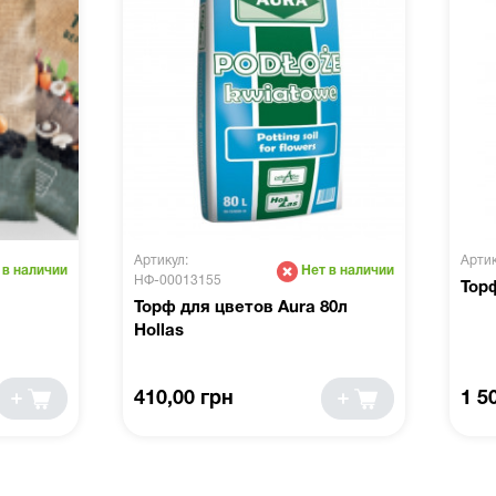
Артикул:
Арти
 в наличии
Нет в наличии
НФ-00013155
Тор
Торф для цветов Aura 80л
Hollas
410,00 грн
1 5